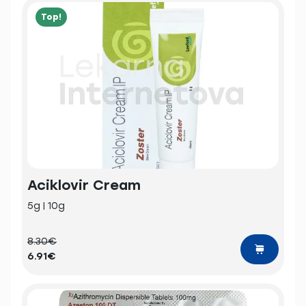
Top!
Aciklovir Cream
5g | 10g
8.30€
6.91€