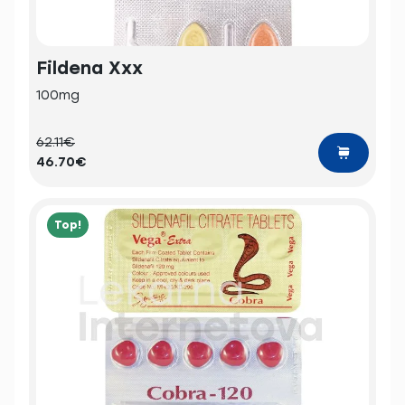
Fildena Xxx
100mg
62.11€
46.70€
Top!