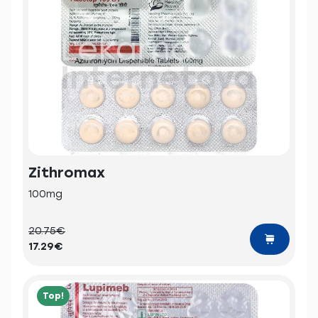
Zithromax
100mg
20.75€
17.29€
Top!