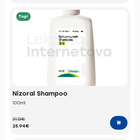
Top!
Nizoral Shampoo
100ml
31.13€
25.94€