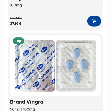
100mg
67.87€
37.19€
Top!
Brand Viagra
50mg | 100mg