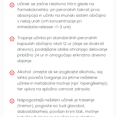
Učinek se začne relativno hitro glede na
farmakokinetiko: pri peroralnih takrat prva
absorpcija in učinki na imunski sistem običajno
v nekaj urah (vrh koncentracije pri
immediate‑release ~1–3 ure).
Trajanje učinka pri standardnih peroralnih
kapsulah običajno okoli 12 ur (daje se dvakrat
dnevno); podaljšane oblike ohranjajo delovanje
približno 24 ur in omogočajo enkratno dnevno
dajanje.
Alkohol: omejite ali se izogibajte alkoholu, saj
lahko poveča tveganje za jetrne neželene
učinke in metabolne motnje (npr. hiperglikemijo)
ter vpliva na splošno varnost zdravila.
Najpogostejši neželeni učinek je tresenje
(tremor); pogoste so tudi glavobol,
slabost/diarhea, povišan krvni tlak, motnje