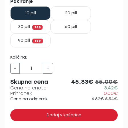
Pakiranje
10 pill
20 pill
30 pill
60 pill
Top
90 pill
Top
Količina:
-
+
Skupna cena
45.83€
55.00€
Cena na enoto
3.42€
Prihranek
0.00€
Cena na odmerek
4.62€
5.54€
Dodaj v košarico