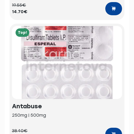
19.55€
14.70€
Top!
Antabuse
250mg | 500mg
38.40€