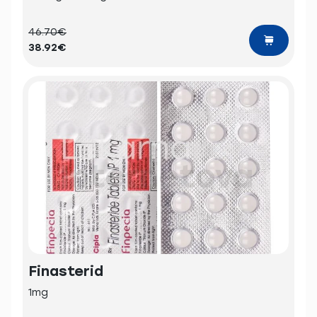
46.70€
38.92€
Finasterid
1mg