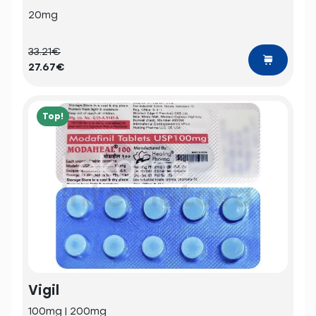
20mg
33.21€
27.67€
Top!
Vigil
100mg | 200mg