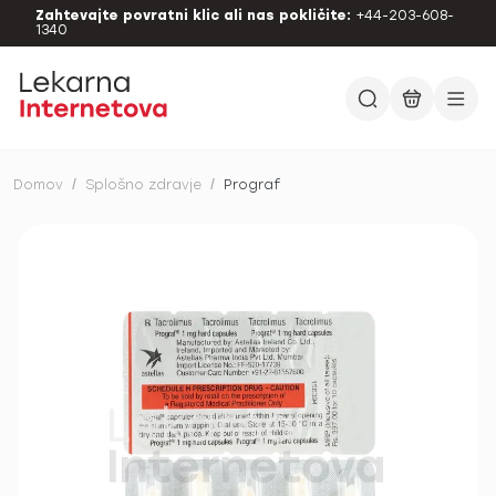
Zahtevajte povratni klic ali nas pokličite:
+44-203-608-
1340
Domov
/
Splošno zdravje
/
Prograf