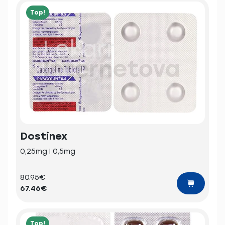
Top!
Dostinex
0,25mg | 0,5mg
80.95€
67.46€
Top!