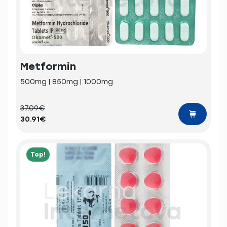
Metformin
500mg | 850mg | 1000mg
37.09€
30.91€
Top!