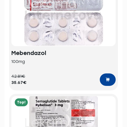
Mebendazol
100mg
42.81€
35.67€
Top!