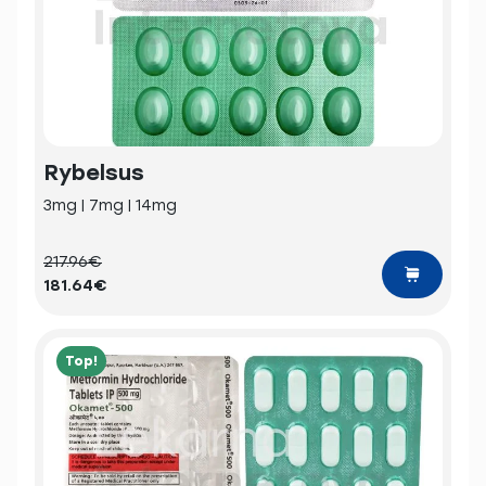
Rybelsus
3mg | 7mg | 14mg
217.96€
181.64€
Top!