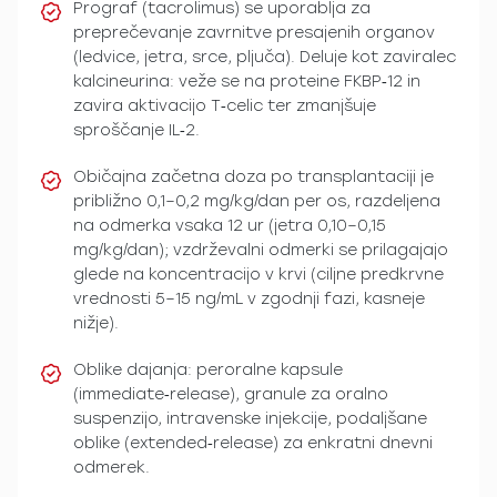
Prograf (tacrolimus) se uporablja za
preprečevanje zavrnitve presajenih organov
(ledvice, jetra, srce, pljuča). Deluje kot zaviralec
kalcineurina: veže se na proteine FKBP‑12 in
zavira aktivacijo T‑celic ter zmanjšuje
sproščanje IL‑2.
Običajna začetna doza po transplantaciji je
približno 0,1–0,2 mg/kg/dan per os, razdeljena
na odmerka vsaka 12 ur (jetra 0,10–0,15
mg/kg/dan); vzdrževalni odmerki se prilagajajo
glede na koncentracijo v krvi (ciljne predkrvne
vrednosti 5–15 ng/mL v zgodnji fazi, kasneje
nižje).
Oblike dajanja: peroralne kapsule
(immediate‑release), granule za oralno
suspenzijo, intravenske injekcije, podaljšane
oblike (extended‑release) za enkratni dnevni
odmerek.