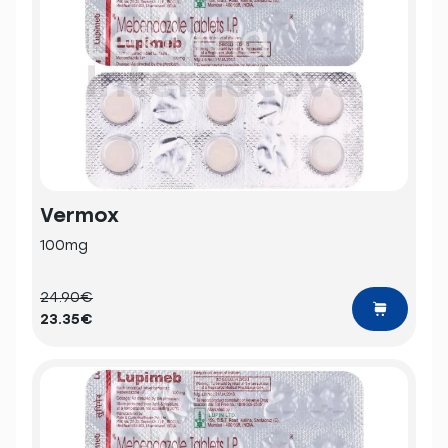
Vermox
100mg
24.90€
23.35€