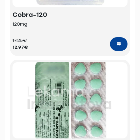
Cobra-120
120mg
17.25€
12.97€