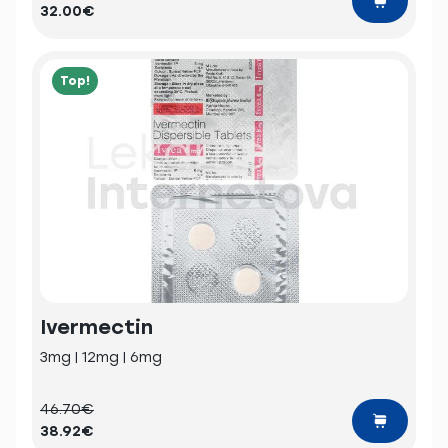
32.00€
Top!
Ivermectin
3mg | 12mg | 6mg
46.70€
38.92€