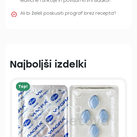
ledvične funkcije in povišan krvni sladkor.
Ali bi želeli poskusiti prograf brez recepta?
Najboljši izdelki
Top!