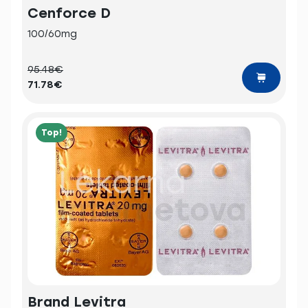
Cenforce D
100/60mg
95.48€
71.78€
Top!
Brand Levitra