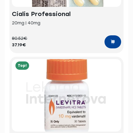
Cialis Professional
20mg | 40mg
80.52€
37.19€
Top!