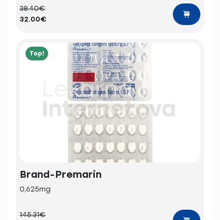
38.40€
32.00€
Top!
Brand-Premarin
0,625mg
145.31€