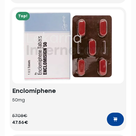
Top!
Enclomiphene
50mg
57.08€
47.56€