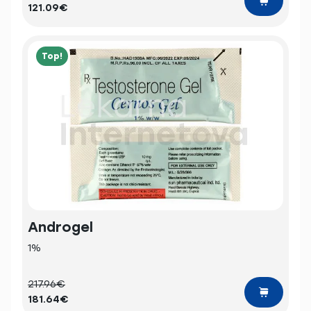
121.09€
Top!
Androgel
1%
217.96€
181.64€