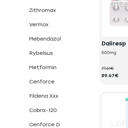
Zithromax
Vermox
Mebendazol
Daliresp
Rybelsus
500mg
Metformin
71.61€
59.67€
Cenforce
Fildena Xxx
Cobra-120
Cenforce D