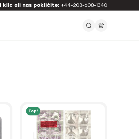
 klic ali nas pokličite:
+44-203-608-1340
Top!