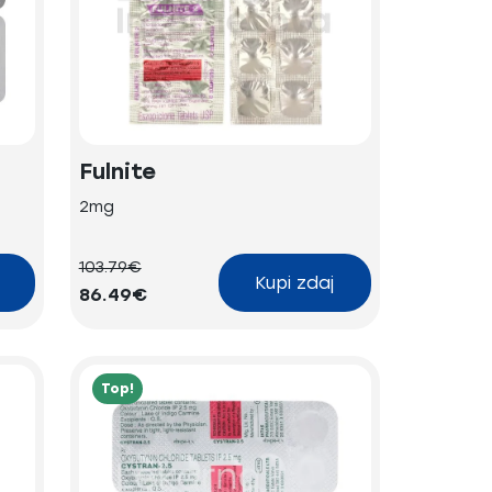
Fulnite
2mg
103.79€
Kupi zdaj
86.49€
Top!