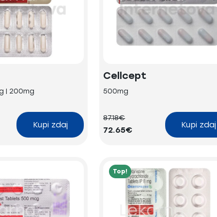
Cellcept
g | 200mg
500mg
87.18€
Kupi zdaj
Kupi zdaj
72.65€
Top!