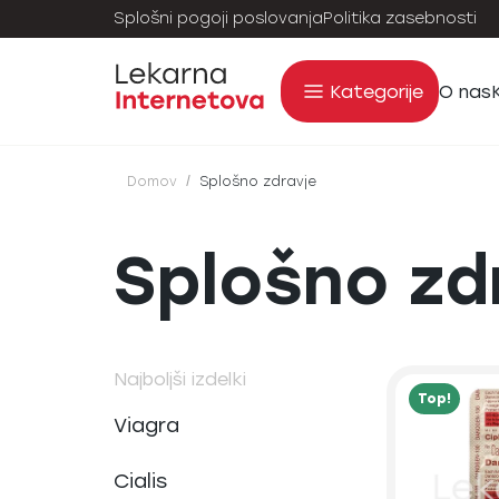
Splošni pogoji poslovanja
Politika zasebnosti
Kategorije
O nas
Domov
/
Splošno zdravje
Splošno zd
Najboljši izdelki
Top!
Viagra
Cialis