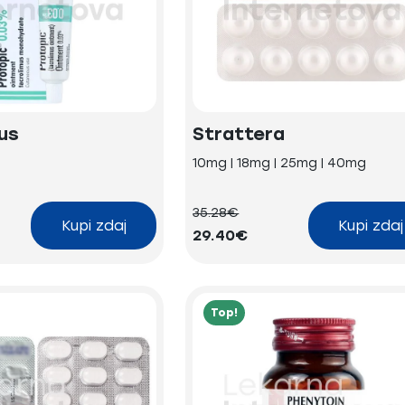
us
Strattera
10mg | 18mg | 25mg | 40mg
35.28€
Kupi zdaj
Kupi zdaj
29.40€
Top!