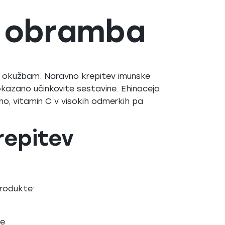
n obramba
ti okužbam. Naravno krepitev imunske
okazano učinkovite sestavine. Ehinaceja
usno, vitamin C v visokih odmerkih pa
repitev
rodukte:
pe