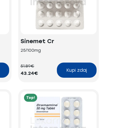
Sinemet Cr
25/100mg
51.89€
Kupi zdaj
43.24€
Top!