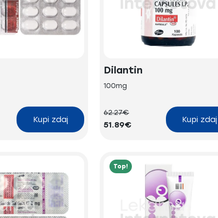
Dilantin
100mg
62.27€
Kupi zdaj
Kupi zdaj
51.89€
Top!