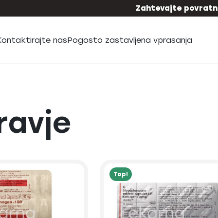
Zahtevajte povratni
Kontaktirajte nas
Pogosto zastavljena vprasanja
ravje
Top!