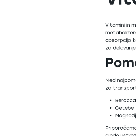
Vitamini in 
metabolizem,
absorpcijo k
za delovanje
Pome
Med najpomem
za transport
Berocca 
Cetebe -
Magnezij
Priporočamo
glede ustre