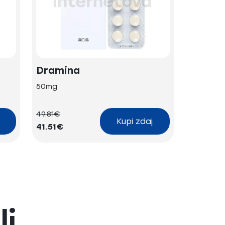
Dramina
50mg
49.81€
Kupi zdaj
41.51€
li