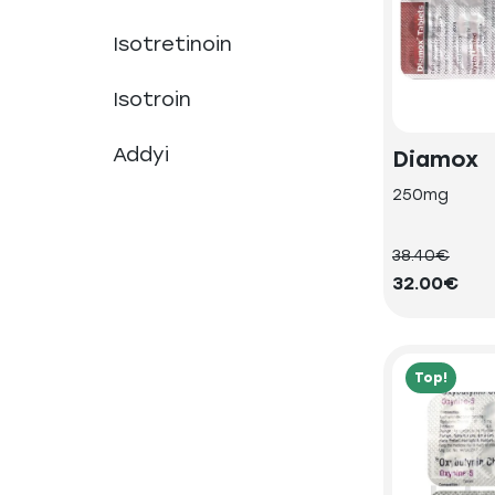
Isotretinoin
Isotroin
Addyi
Diamox
250mg
38.40€
32.00€
Top!