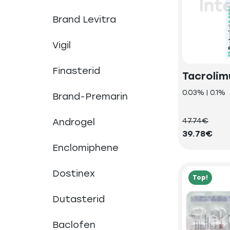
Brand Levitra
Vigil
Finasterid
Tacrolim
0.03% | 0.1%
Brand-Premarin
Androgel
47.74€
39.78€
Enclomiphene
Dostinex
Top!
Dutasterid
Baclofen