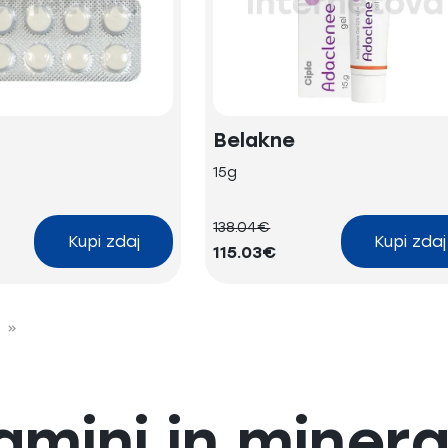
Belakne
15g
138.04€
Kupi zdaj
Kupi zdaj
115.03€
»
amini in minera