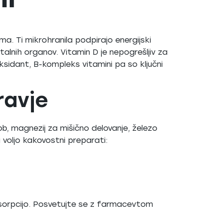
ma. Ti mikrohranila podpirajo energijski
talnih organov. Vitamin D je nepogrešljiv za
oksidant, B-kompleks vitamini pa so ključni
ravje
ob, magnezij za mišično delovanje, železo
a voljo kakovostni preparati:
bsorpcijo. Posvetujte se z farmacevtom