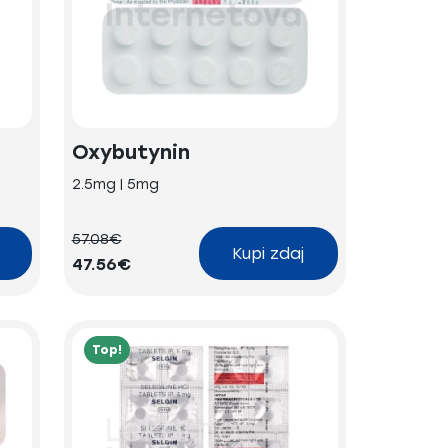
Oxybutynin
2.5mg | 5mg
57.08€
Kupi zdaj
47.56€
Top!