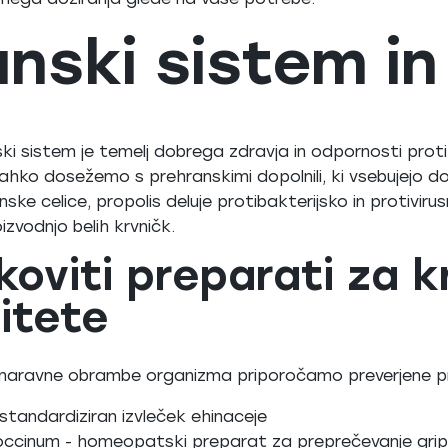
nski sistem i
ki sistem je temelj dobrega zdravja in odpornosti pro
ahko dosežemo s prehranskimi dopolnili, ki vsebujejo d
unske celice, propolis deluje protibakterijsko in protivir
izvodnjo belih krvničk.
koviti preparati za k
itete
 naravne obrambe organizma priporočamo preverjene p
 standardiziran izvleček ehinaceje
coccinum - homeopatski preparat za preprečevanje gri