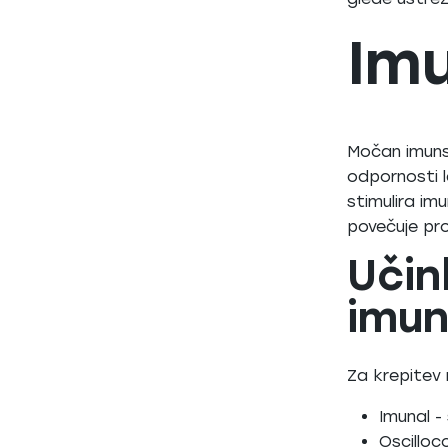
Imu
Močan imuns
odpornosti l
stimulira im
povečuje pro
Učin
imun
Za krepitev
Imunal -
Oscillo