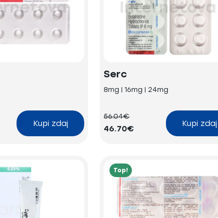
Serc
8mg | 16mg | 24mg
56.04€
Kupi zdaj
Kupi zdaj
46.70€
Top!