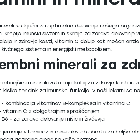
minerali so ključni za optimalno delovanje našega organiz
 krepijo imunski sistem in skrbijo za zdravo delovanje vi
alcija in zdravje kosti, vitamin C deluje kot močan anti
 živčnega sistema in energijski metabolizem.
mbni minerali za zd
bnejšimi minerali izstopajo kalcij za zdravje kosti in z
 kisika ter cink za imunsko funkcijo. V naši lekarni so n
- kombinacija vitaminov B-kompleksa in vitamina C
 vitamin C z dolgotrajnim sproščanjem
 B6 - za zdravo delovanje mišic in živčevja
 jemanje vitaminov in mineralov ob obroku za boljšo a
znega doziranja glede na vaše potrebe.