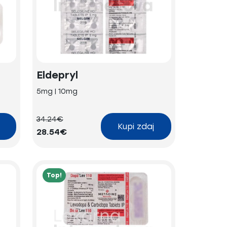
Eldepryl
5mg | 10mg
34.24€
Kupi zdaj
28.54€
Top!