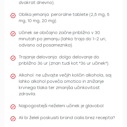
dvakrat dnevno).
Oblika jemanja: peroralne tablete (2,5 mg, 5
mg, 10 mg, 20 mg).
Učinek se običajno začne približno v 30
minutah po jemanju (lahko traja do 1–2 uri,
odvisno od posameznika).
Trajanje delovanja: dolgo delovanje do
približno 36 ur (znan tudi kot "36 ur učinek").
Alkohol: ne uživajte večjih količin alkohola, saj
lahko alkohol poveča omotico in znižanje
krvnega tlaka ter zmanjša učinkovitost
zdravila.
Najpogostejši neželeni učinek je glavobol.
Ali bi želeli poskusiti brand cialis brez recepta?