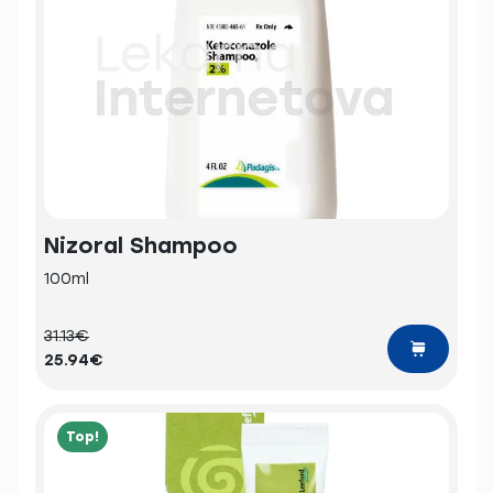
Nizoral Shampoo
100ml
31.13€
25.94€
Top!