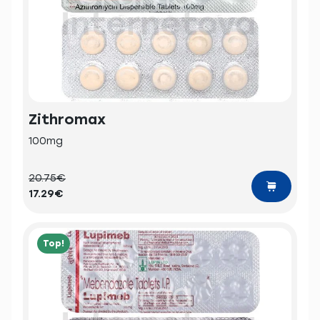
Zithromax
100mg
20.75€
17.29€
Top!