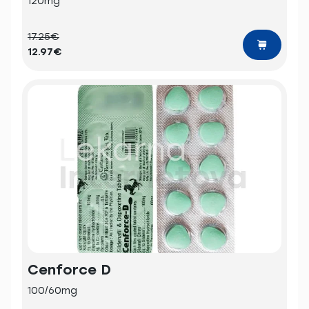
120mg
17.25€
12.97€
Cenforce D
100/60mg