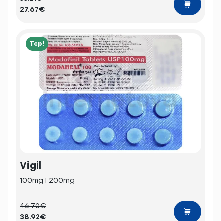
27.67€
Top!
Vigil
100mg | 200mg
46.70€
38.92€