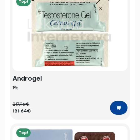
Top!
Androgel
1%
217.96€
181.64€
Top!