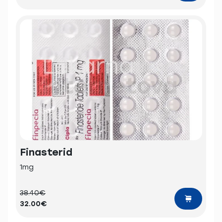
Finasterid
1mg
38.40€
32.00€