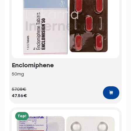
Enclomiphene
50mg
57.08€
47.56€
Top!