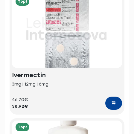
Top!
Ivermectin
3mg | 12mg | 6mg
46.70€
38.92€
Top!