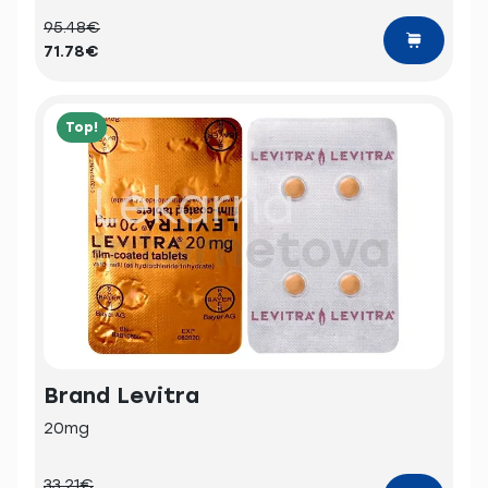
95.48€
71.78€
Top!
Brand Levitra
20mg
33.21€