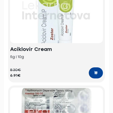
Aciklovir Cream
5g | 10g
8.30€
6.91€