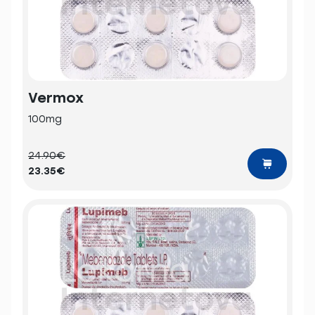
Vermox
100mg
24.90€
23.35€