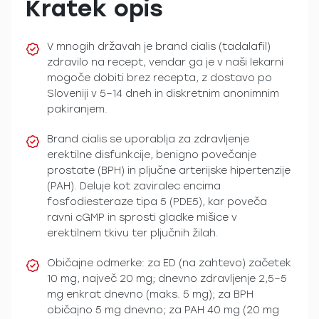
Kratek opis
V mnogih državah je brand cialis (tadalafil)
zdravilo na recept, vendar ga je v naši lekarni
mogoče dobiti brez recepta, z dostavo po
Sloveniji v 5–14 dneh in diskretnim anonimnim
pakiranjem.
Brand cialis se uporablja za zdravljenje
erektilne disfunkcije, benigno povečanje
prostate (BPH) in pljučne arterijske hipertenzije
(PAH). Deluje kot zaviralec encima
fosfodiesteraze tipa 5 (PDE5), kar poveča
ravni cGMP in sprosti gladke mišice v
erektilnem tkivu ter pljučnih žilah.
Običajne odmerke: za ED (na zahtevo) začetek
10 mg, največ 20 mg; dnevno zdravljenje 2,5–5
mg enkrat dnevno (maks. 5 mg); za BPH
običajno 5 mg dnevno; za PAH 40 mg (20 mg