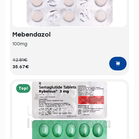
Mebendazol
100mg
42.81€
35.67€
Top!