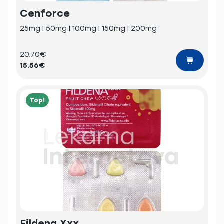
Cenforce
25mg | 50mg | 100mg | 150mg | 200mg
20.70€
15.56€
Top!
Fildena Xxx