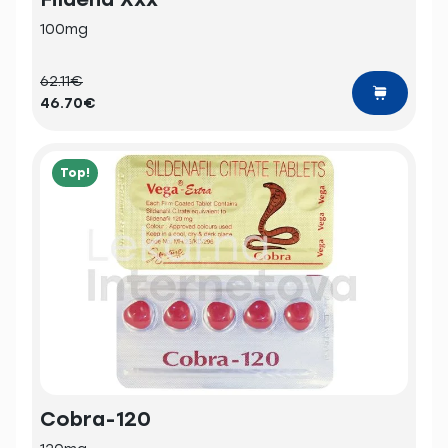
100mg
62.11€
46.70€
Top!
Cobra-120