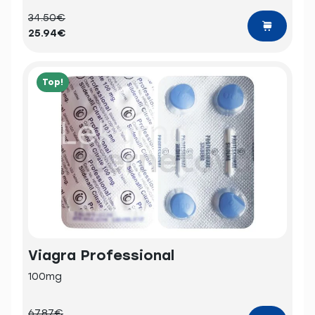
34.50€
25.94€
Top!
Viagra Professional
100mg
67.87€