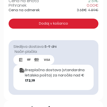
Cena na enoto
2.51€
Prihranek
0.00€
Cena na odmerek
3.68€
4.89€
Dodaj v košarico
Sledljiva dostava:
5-9 dni
Način plačila:
Brezplačna dostava (standardna
letalska pošta) za naročila nad €
172,19