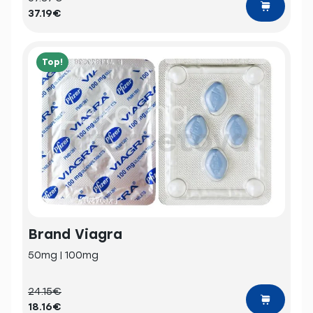
37.19€
Top!
Brand Viagra
50mg | 100mg
24.15€
18.16€