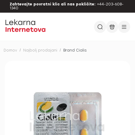
Zahtevajte povratni klic ali nas pokličite:
+44-203-608-
1340
Domov
/
Najbolj prodajani
/
Brand Cialis