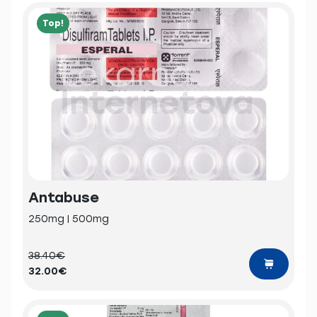
Top!
Antabuse
250mg | 500mg
38.40€
32.00€