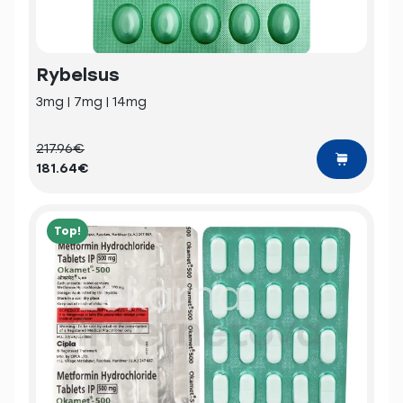
Rybelsus
3mg | 7mg | 14mg
217.96€
181.64€
Top!