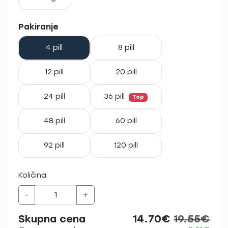
Pakiranje
4 pill
8 pill
12 pill
20 pill
24 pill
36 pill
Top
48 pill
60 pill
92 pill
120 pill
Količina:
-
+
Skupna cena
14.70€
19.55€