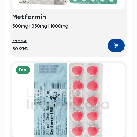
Metformin
500mg | 850mg | 1000mg
37.09€
30.91€
Top!