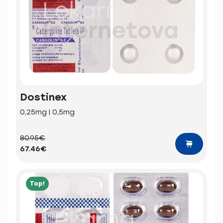
Dostinex
0,25mg | 0,5mg
80.95€
67.46€
Top!