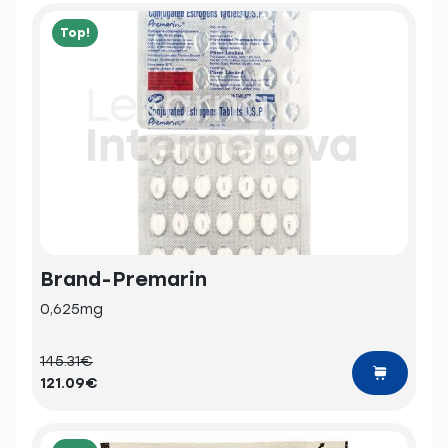
Top!
Brand-Premarin
0,625mg
145.31€
121.09€