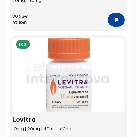
20mg | 40mg
80.52€
37.19€
Top!
Levitra
10mg | 20mg | 40mg | 60mg