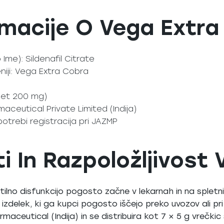
macije O Vega Extra
me): Sildenafil Citrate
niji: Vega Extra Cobra
chet 200 mg)
rmaceutical Private Limited (Indija)
potrebi registracija pri JAZMP
 In Razpoložljivost V
ektilno disfunkcijo pogosto začne v lekarnah in na sple
t izdelek, ki ga kupci pogosto iščejo preko uvozov ali pr
maceutical (Indija) in se distribuira kot 7 × 5 g vrečkic 