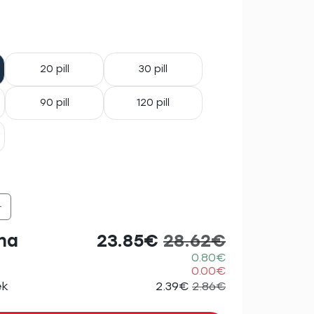
20 pill
30 pill
90 pill
120 pill
+
na
23.85€
28.62€
0.80€
0.00€
ek
2.39€
2.86€