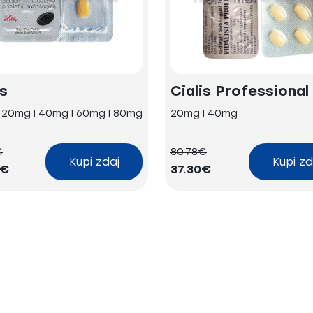
is
Cialis Professional
| 20mg | 40mg | 60mg | 80mg
20mg | 40mg
€
80.78€
Kupi zdaj
Kupi zd
3€
37.30€