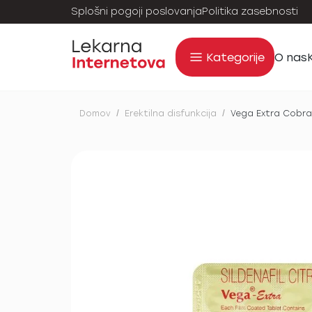
Splošni pogoji poslovanja
Politika zasebnosti
Kategorije
O nas
Domov
/
Erektilna disfunkcija
/
Vega Extra Cobra