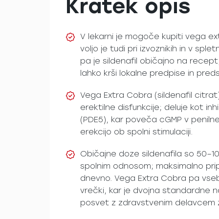
Kratek opis
V lekarni je mogoče kupiti vega e
voljo je tudi pri izvoznikih in v sp
pa je sildenafil običajno na rece
lahko krši lokalne predpise in pre
Vega Extra Cobra (sildenafil citrat
erektilne disfunkcije; deluje kot in
(PDE5), kar poveča cGMP v penilne
erekcijo ob spolni stimulaciji.
Običajne doze sildenafila so 50–1
spolnim odnosom; maksimalno pri
dnevno. Vega Extra Cobra pa vse
vrečki, kar je dvojna standardne 
posvet z zdravstvenim delavcem za