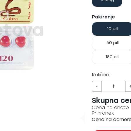
Pakiranje
10 pill
60 pill
180 pill
Količina:
-
Skupna ce
Cena na enoto
Prihranek
Cena na odmer