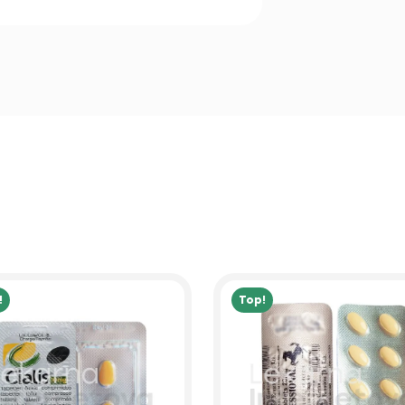
!
Top!