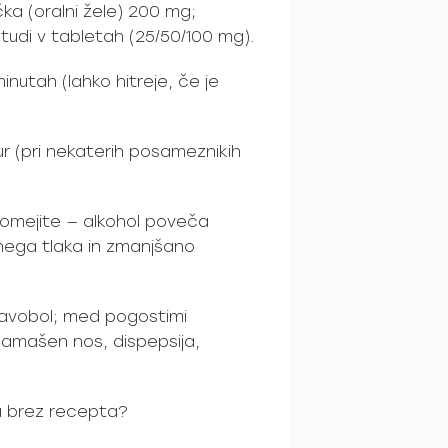
čka (oralni žele) 200 mg;
o tudi v tabletah (25/50/100 mg).
nutah (lahko hitreje, če je
 ur (pri nekaterih posameznikih
a omejite — alkohol poveča
nega tlaka in zmanjšano
glavobol; med pogostimi
 zamašen nos, dispepsija,
ra brez recepta?