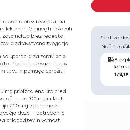
xtra cobra brez recepta; na
letnih lekarnah. V mnogih državah
pt, zato nakup brez recepta
Sledljiva do
dstavlja zdravstveno tveganje.
Način plačil
) se uporablja za zdravljenje
Brezp
hibitor fosfodiesteraze tipa 5
letals
m tkivu in pomaga sprožiti
172,19
00 mg približno eno uro pred
poročeno je 100 mg enkrat
buje 200 mg v posamezni
največje doze — potreben je
 prilagoditev in varnost.