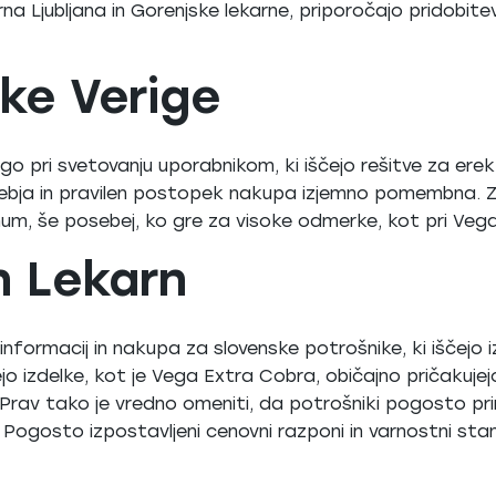
arna Ljubljana in Gorenjske lekarne, priporočajo pridobite
ke Verige
ogo pri svetovanju uporabnikom, ki iščejo rešitve za erekti
ebja in pravilen postopek nakupa izjemno pomembna. Za
um, še posebej, ko gre za visoke odmerke, kot pri Veg
h Lekarn
nformacij in nakupa za slovenske potrošnike, ki iščejo iz
ejo izdelke, kot je Vega Extra Cobra, običajno pričakujejo
. Prav tako je vredno omeniti, da potrošniki pogosto pr
ogosto izpostavljeni cenovni razponi in varnostni stand