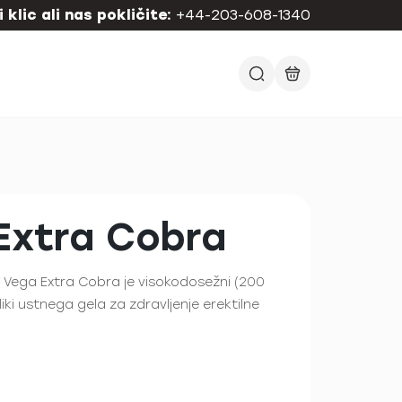
 klic ali nas pokličite:
+44-203-608-1340
Extra Cobra
 Vega Extra Cobra je visokodosežni (200
liki ustnega gela za zdravljenje erektilne