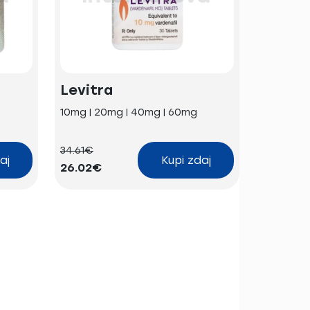
Levitra
Viagra
10mg | 20mg | 40mg | 60mg
100mg
34.61€
68.08€
aj
Kupi zdaj
26.02€
37.30€