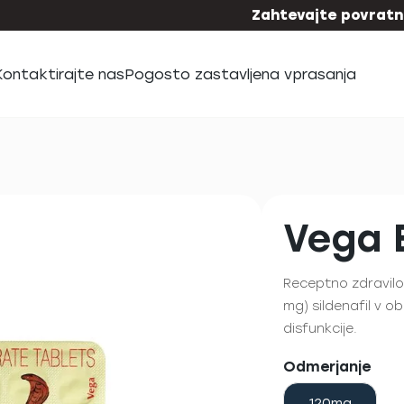
Zahtevajte povratni
Kontaktirajte nas
Pogosto zastavljena vprasanja
Vega 
Receptno zdravilo
mg) sildenafil v ob
disfunkcije.
Odmerjanje
120mg