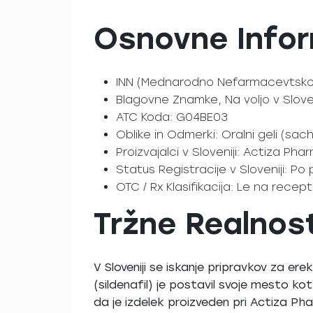
Osnovne Infor
INN (Mednarodno Nefarmacevtsko I
Blagovne Znamke, Na voljo v Slove
ATC Koda: G04BE03
Oblike in Odmerki: Oralni geli (sa
Proizvajalci v Sloveniji: Actiza Pha
Status Registracije v Sloveniji: Po 
OTC / Rx Klasifikacija: Le na recept
Tržne Realnosti
V Sloveniji se iskanje pripravkov za er
(sildenafil) je postavil svoje mesto ko
da je izdelek proizveden pri Actiza Phar