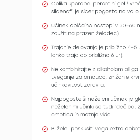
Oblika uporabe: peroralni gel / vre
sildenafil je sicer pogosto na volj
Učinek običajno nastopi v 30–60 mi
zaužit na prazen želodec).
Trajanje delovanja je približno 4–5
lahko traja do približno 6 ur).
Ne kombinirajte z alkoholom ali g
tveganje za omotico, znižanje krv
učinkovitost zdravila.
Najpogostejši neželeni učinek je 
neželenimi učinki so tudi rdečica,
omotica in motnje vida.
Bi želeli poskusiti vega extra cob