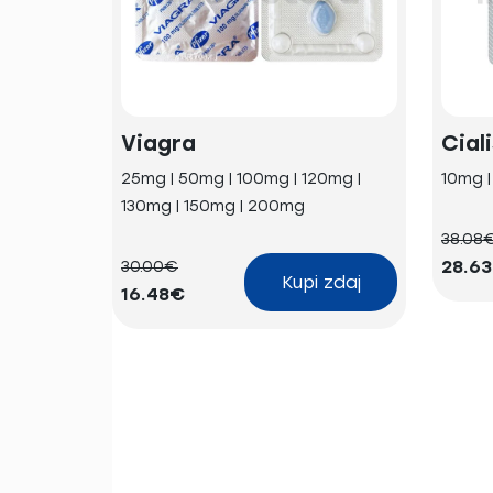
Viagra
Cial
25mg | 50mg | 100mg | 120mg |
10mg 
130mg | 150mg | 200mg
38.08
28.6
30.00€
Kupi zdaj
16.48€