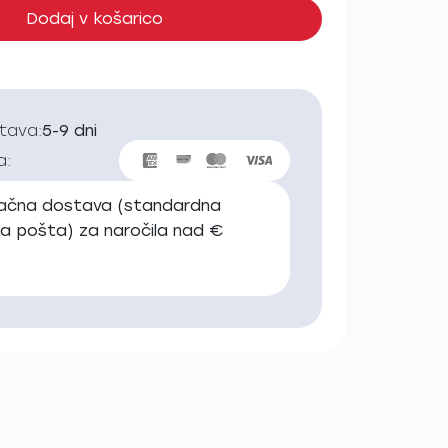
Dodaj v košarico
stava:
5-9 dni
a:
lačna dostava (standardna
ka pošta) za naročila nad €