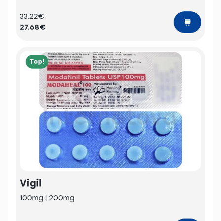
33.22€
27.68€
Top!
Vigil
100mg | 200mg