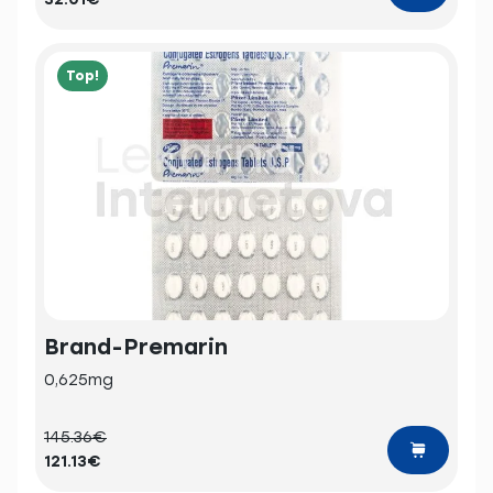
Top!
Brand-Premarin
0,625mg
145.36€
121.13€