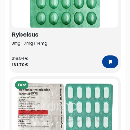
Rybelsus
3mg | 7mg | 14mg
218.04€
181.70€
Top!