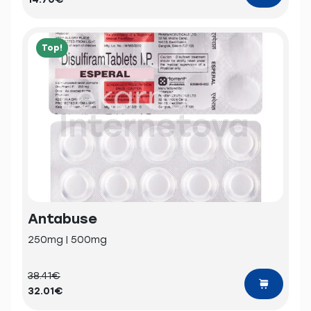
Top!
Antabuse
250mg | 500mg
38.41€
32.01€