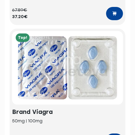
67.89€
37.20€
Top!
Brand Viagra
50mg | 100mg