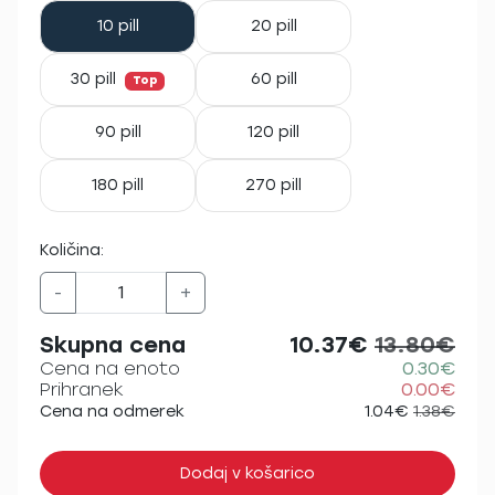
10 pill
20 pill
30 pill
60 pill
Top
90 pill
120 pill
180 pill
270 pill
Količina:
-
+
Skupna cena
10.37€
13.80€
Cena na enoto
0.30€
Prihranek
0.00€
Cena na odmerek
1.04€
1.38€
Dodaj v košarico