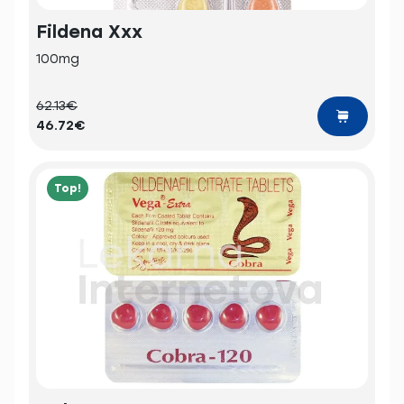
Fildena Xxx
100mg
62.13€
46.72€
Top!