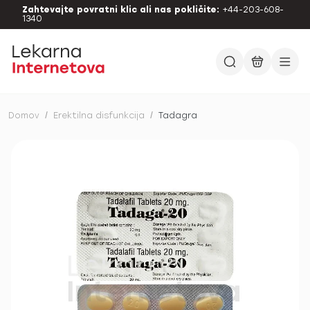
Zahtevajte povratni klic ali nas pokličite:
+44-203-608-
1340
Domov
/
Erektilna disfunkcija
/
Tadagra