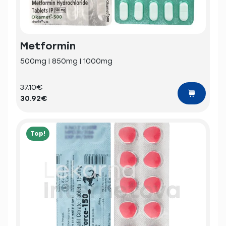
Metformin
500mg | 850mg | 1000mg
37.10€
30.92€
Top!