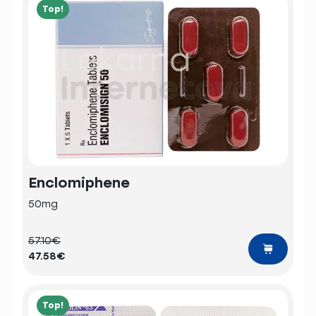
Top!
Enclomiphene
50mg
57.10€
47.58€
Top!