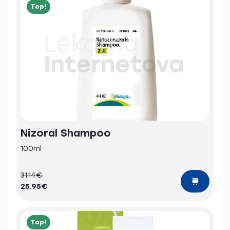
Top!
Nizoral Shampoo
100ml
31.14€
25.95€
Top!