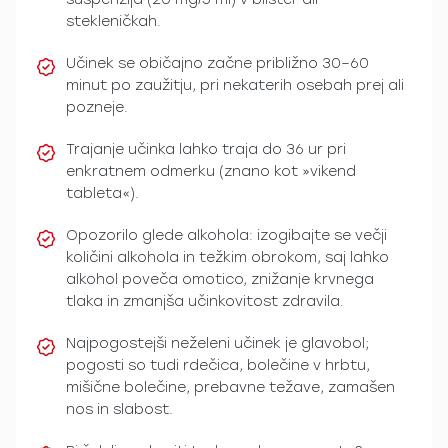
stekleničkah.
Učinek se običajno začne približno 30–60
minut po zaužitju, pri nekaterih osebah prej ali
pozneje.
Trajanje učinka lahko traja do 36 ur pri
enkratnem odmerku (znano kot »vikend
tableta«).
Opozorilo glede alkohola: izogibajte se večji
količini alkohola in težkim obrokom, saj lahko
alkohol poveča omotico, znižanje krvnega
tlaka in zmanjša učinkovitost zdravila.
Najpogostejši neželeni učinek je glavobol;
pogosti so tudi rdečica, bolečine v hrbtu,
mišične bolečine, prebavne težave, zamašen
nos in slabost.