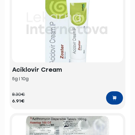
Aciklovir Cream
5g | 10g
8.30€
6.91€