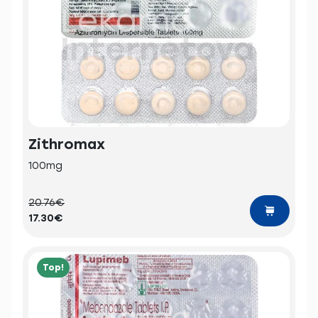
Zithromax
100mg
20.76€
17.30€
Top!