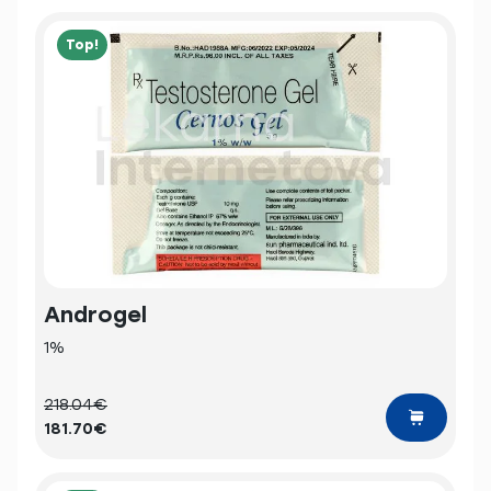
Top!
Androgel
1%
218.04€
181.70€