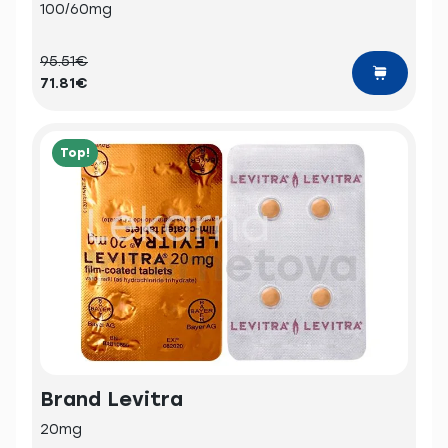
100/60mg
95.51€
71.81€
Top!
Brand Levitra
20mg