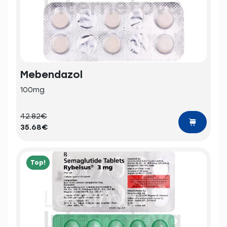
Mebendazol
100mg
42.82€
35.68€
Top!