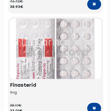
46.72€
38.93€
Finasterid
1mg
38.41€
32.01€