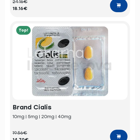
24.16€
18.16€
Top!
Brand Cialis
10mg | 5mg | 20mg | 40mg
19.56€
14.70€