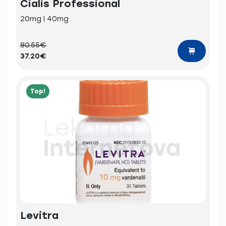
Cialis Professional
20mg | 40mg
80.55€
37.20€
Top!
Levitra