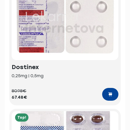
Dostinex
0,25mg | 0,5mg
80.98€
67.48€
Top!