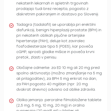
nekaterih lekarnah in spletnih trgovinah
prodajajo tudi brez recepta, pogosto z
diskretnim pakiranjem in dostavo po Sloveniji.
Tadagra (tadalafil) se uporablja pri erektilni
disfunkciji, benigni hiperplaziji prostate (BPH) in
pri nekaterih oblikah pljučne arterijske
hipertenzije (PAH); deluje kot zaviralec
fosfodiesteraze tipa 5 (PDE5), kar poveča
cGMP, sprosti gladke mišice in poveča krvni
pretok, zlasti v penisu.
Običajne odmerke: za ED 10 mg ali 20 mg pred
spolno aktivnostjo (možno zmanjšanje na 5 mg
ali prilagoditev); za BPH 5 mg enkrat na dan;
za PAH pogosto 40 mg/dan (npr. 20 mg
dvakrat dnevno) odvisno od oblike zdravila.
Oblika jemanja: peroralne filmobložene tablete
(2,5 mg, 5 mg, 10 mg, 20 mg) in oralna
suspenzija (20 mg/5 ml) v blister ali