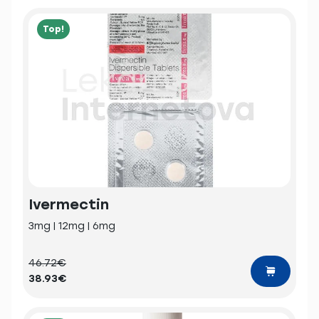
Top!
Ivermectin
3mg | 12mg | 6mg
46.72€
38.93€