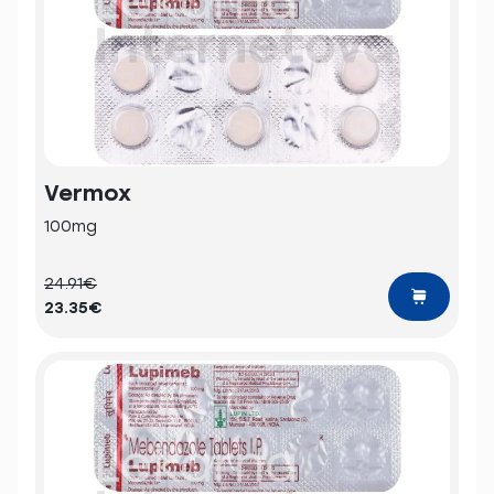
Vermox
100mg
24.91€
23.35€