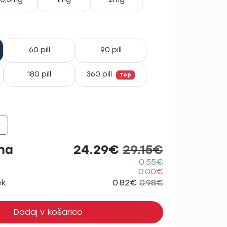
60 pill
90 pill
180 pill
360 pill
Top
+
na
24.29€
29.15€
0.55€
0.00€
ek
0.82€
0.98€
Dodaj v košarico