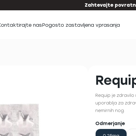
Zahtevajte povratni
Kontaktirajte nas
Pogosto zastavljena vprasanja
Requi
Requip je zdravilo 
uporablja za zdra
nemirnih nog.
Odmerjanje
0,25mg