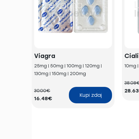
Viagra
Cial
25mg | 50mg | 100mg | 120mg |
10mg 
130mg | 150mg | 200mg
38.08
28.6
30.00€
Kupi zdaj
16.48€