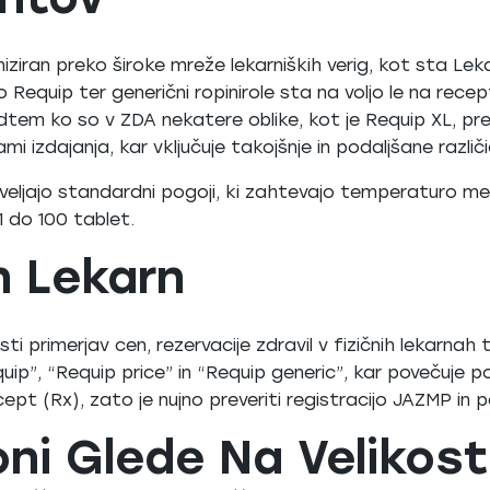
niziran preko široke mreže lekarniških verig, kot sta Lek
 Requip ter generični ropinirole sta na voljo le na recept
em ko so v ZDA nekatere oblike, kot je Requip XL, pre
i izdajanja, kar vključuje takojšnje in podaljšane različ
 veljajo standardni pogoji, ki zahtevajo temperaturo me
1 do 100 tablet.
h Lekarn
sti primerjav cen, rezervacije zdravil v fizičnih lekarnah 
uip”, “Requip price” in “Requip generic”, kar povečuje p
ecept (Rx), zato je nujno preveriti registracijo JAZMP in p
i Glede Na Velikost 