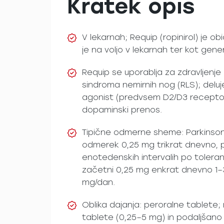
Kratek opis
V lekarnah; Requip (ropinirol) je ob
je na voljo v lekarnah ter kot gener
Requip se uporablja za zdravljenje
sindroma nemirnih nog (RLS); deluj
agonist (predvsem D2/D3 receptorj
dopaminski prenos.
Tipične odmerne sheme: Parkinso
odmerek 0,25 mg trikrat dnevno, p
enotedenskih intervalih po tolera
začetni 0,25 mg enkrat dnevno 1–
mg/dan.
Oblika dajanja: peroralne tablete;
tablete (0,25–5 mg) in podaljšano