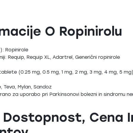
macije O Ropinirolu
: Ropinirole
iji: Requip, Requip XL, Adartrel, Generični ropinirole
 tablete (0.25 mg, 0.5 mg, 1 mg, 2 mg, 3 mg, 4 mg, 5 mg
ne, Teva, Mylan, Sandoz
trirano za uporabo pri Parkinsonovi bolezni in sindromu n
i: Dostopnost, Cena 
entov