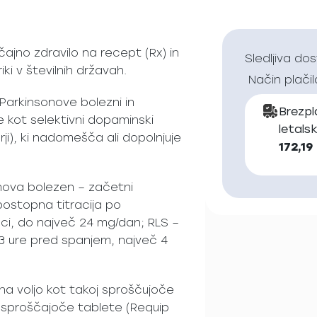
ičajno zdravilo na recept (Rx) in
Sledljiva do
iki v številnih državah.
Način plačil
 Parkinsonove bolezni in
Brezp
e kot selektivni dopaminski
letals
i), ki nadomešča ali dopolnjuje
172,19
nova bolezen – začetni
ostopna titracija po
nci, do največ 24 mg/dan; RLS –
3 ure pred spanjem, največ 4
 na voljo kot takoj sproščujoče
 sproščajoče tablete (Requip