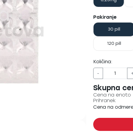
Pakiranje
30 pill
120 pill
Količina:
-
Skupna ce
Cena na enoto
Prihranek
Cena na odmer