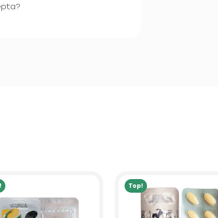
cepta?
!
Top!