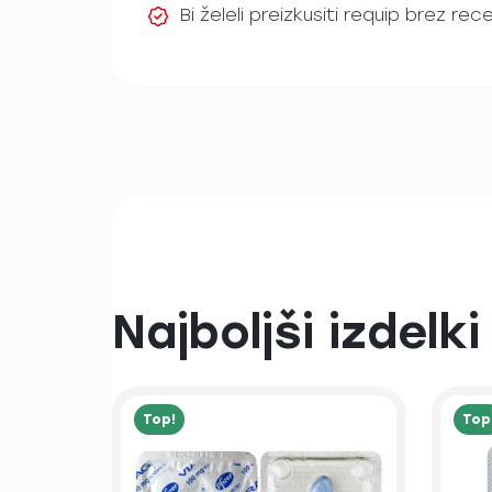
Bi želeli preizkusiti requip brez re
Najboljši izdelki
Top!
Top