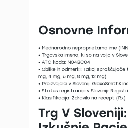
Osnovne Infor
• Mednarodno neproprietarno ime (INN)
• Trgovska imena, ki so na voljo v Sloven
• ATC koda: N04BC04
• Oblike in odmerki: Takoj sproščujoče
mg, 4 mg, 6 mg, 8 mg, 12 mg)
• Proizvajalci v Sloveniji: GlaxoSmithKli
• Status registracije v Sloveniji: Regis
• Klasifikacija: Zdravilo na recept (Rx)
Trg V Slovenij
Izkušnje Paci