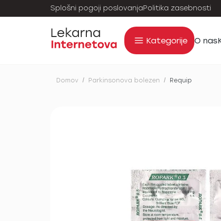
Splošni pogoji poslovanja
Politika zasebnosti
Kategorije
O nas
Domov
/
Parkinsonova bolezen
/
Requip