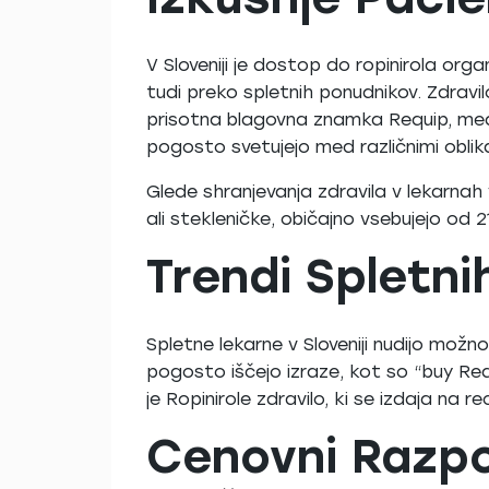
V Sloveniji je dostop do ropinirola orga
tudi preko spletnih ponudnikov. Zdravilo
prisotna blagovna znamka Requip, medt
pogosto svetujejo med različnimi oblikam
Glede shranjevanja zdravila v lekarnah
ali stekleničke, običajno vsebujejo od 2
Trendi Spletni
Spletne lekarne v Sloveniji nudijo možno
pogosto iščejo izraze, kot so “buy Req
je Ropinirole zdravilo, ki se izdaja na r
Cenovni Razpon