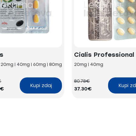
is
Cialis Professional
| 20mg | 40mg | 60mg | 80mg
20mg | 40mg
€
80.78€
Kupi zdaj
Kupi zd
3€
37.30€