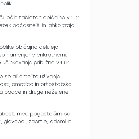
oblik.
čujočih tabletah običajno v 1–2
četek počasnejši in lahko traja
oblike običajno delujejo
ke so namenjene enkratnemu
činkovanje približno 24 ur.
e se ali omejite uživanje
ost, omotico in ortostatsko
za padce in druge neželene
slabost; med pogostejšimi so
 glavobol, zaprtje, edemi in