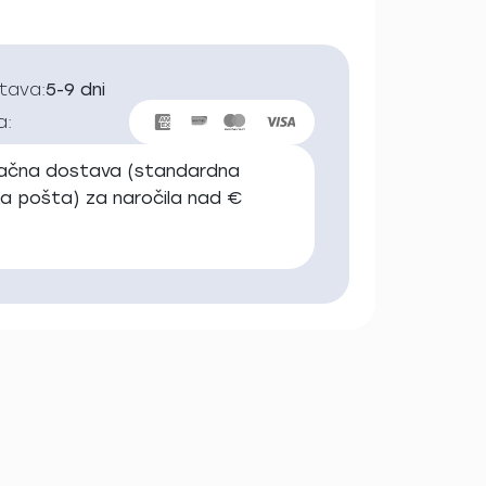
stava:
5-9 dni
a:
lačna dostava (standardna
ka pošta) za naročila nad €