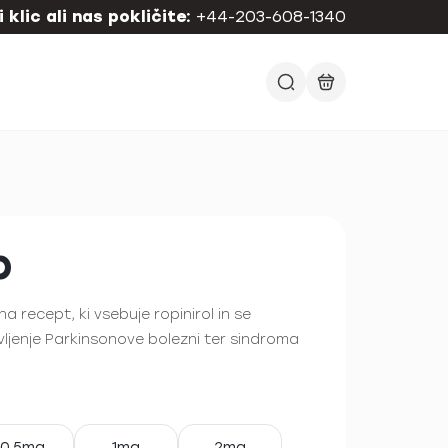
 klic ali nas pokličite:
+44-203-608-1340
p
na recept, ki vsebuje ropinirol in se
vljenje Parkinsonove bolezni ter sindroma
0,5mg
1mg
2mg