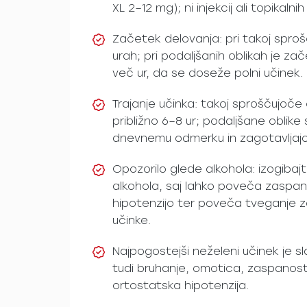
XL 2–12 mg); ni injekcij ali topikalnih 
Začetek delovanja: pri takoj sproš
urah; pri podaljšanih oblikah je za
več ur, da se doseže polni učinek.
Trajanje učinka: takoj sproščujoče 
približno 6–8 ur; podaljšane obli
dnevnemu odmerku in zagotavljajo u
Opozorilo glede alkohola: izogibajt
alkohola, saj lahko poveča zaspan
hipotenzijo ter poveča tveganje 
učinke.
Najpogostejši neželeni učinek je 
tudi bruhanje, omotica, zaspanost,
ortostatska hipotenzija.