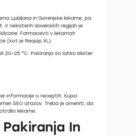
arna Ljubljana in Gorenjske lekarne, pa
. V nekaterih slovenskih regijah je
klicane. Farmacevti v lekarnah
ice (kot je Requip XL).
d 20–25 °C. Pakiranja so lahko blister
ter informacije o receptih. Kupci
omen SEO izrazov. Treba je omeniti, da
otrdilo lekarne.
Pakiranja In