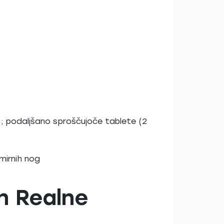
); podaljšano sproščujoče tablete (2
emirnih nog
In Realne