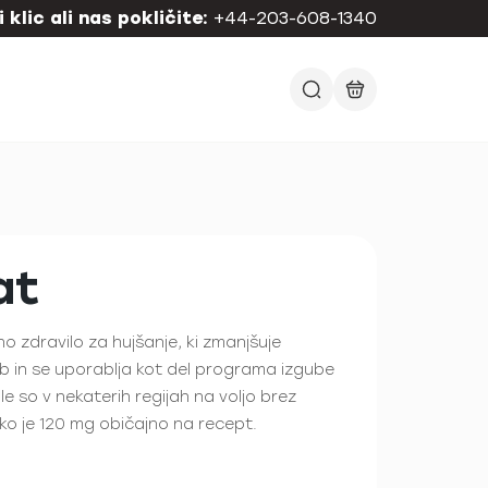
 klic ali nas pokličite:
+44-203-608-1340
at
no zdravilo za hujšanje, ki zmanjšuje
 in se uporablja kot del programa izgube
e so v nekaterih regijah na voljo brez
o je 120 mg običajno na recept.