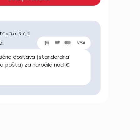
stava:
5-9 dni
a:
lačna dostava (standardna
ka pošta) za naročila nad €