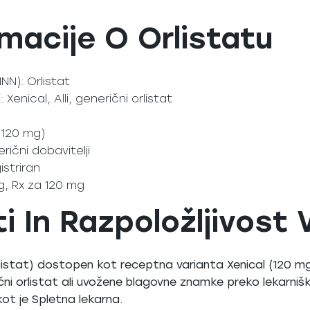
macije O Orlistatu
N): Orlistat
Xenical, Alli, generični orlistat
 120 mg)
erični dobavitelji
istriran
mg, Rx za 120 mg
 In Razpoložljivost V
rlistat) dostopen kot receptna varianta Xenical (120 mg)
ični orlistat ali uvožene blagovne znamke preko lekarnišk
kot je Spletna lekarna.