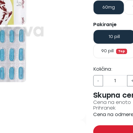
60mg
Pakiranje
10 pill
90 pill
Top
Količina:
-
Skupna ce
Cena na enoto
Prihranek
Cena na odmer