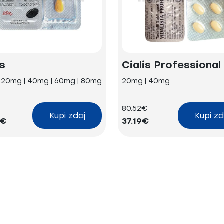
is
Cialis Professional
| 20mg | 40mg | 60mg | 80mg
20mg | 40mg
€
80.52€
Kupi zdaj
Kupi zd
4€
37.19€