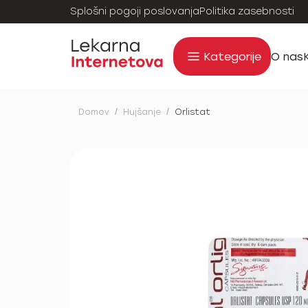
Splošni pogoji poslovanja
Politika zasebnosti
Kategorije
O nas
Domov
/
Hujšanje
/
Orlistat