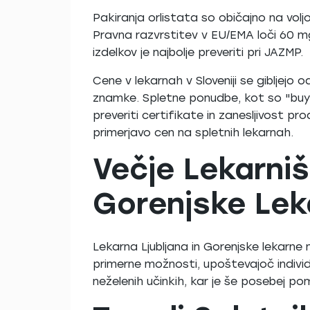
Pakiranja orlistata so običajno na volj
Pravna razvrstitev v EU/EMA loči 60 m
izdelkov je najbolje preveriti pri JAZMP.
Cene v lekarnah v Sloveniji se gibljejo
znamke. Spletne ponudbe, kot so "buy or
preveriti certifikate in zanesljivost pr
primerjavo cen na spletnih lekarnah.
Večje Lekarniš
Gorenjske Lek
Lekarna Ljubljana in Gorenjske lekarne nu
primerne možnosti, upoštevajoč individ
neželenih učinkih, kar je še posebej p