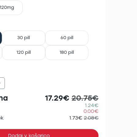
120mg
30 pill
60 pill
120 pill
180 pill
+
na
17.29€
20.75€
1.24€
0.00€
ek
1.73€
2.08€
Dodaj v košarico