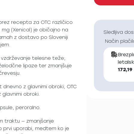
e brez recepta za OTC različico
0 mg (Xenical) je običajno na
Sledljiva do
karnah z dostavo po Sloveniji
Način plačil
njem.
Brezp
n vzdrževanje telesne teže;
letals
 želodčne lipaze ter zmanjšuje
172,19
črevesju.
t dnevno z glavnimi obroki; OTC
glavnimi obroki.
psule, peroralno.
m traktu — zmanjšanje
 prvi uporabi, medtem ko je