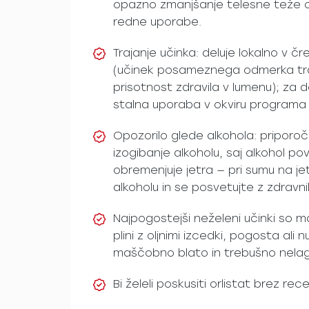
opazno zmanjšanje telesne teže o
redne uporabe.
Trajanje učinka: deluje lokalno v 
(učinek posameznega odmerka traj
prisotnost zdravila v lumenu); za 
stalna uporaba v okviru programa 
Opozorilo glede alkohola: priporočl
izogibanje alkoholu, saj alkohol pov
obremenjuje jetra — pri sumu na je
alkoholu in se posvetujte z zdravn
Najpogostejši neželeni učinki so ma
plini z oljnimi izcedki, pogosta ali
maščobno blato in trebušno nelag
Bi želeli poskusiti orlistat brez re