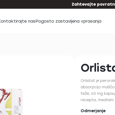
Zahtevajte povratni
Kontaktirajte nas
Pogosto zastavljena vprasanja
Orlist
Orlistat je peroral
absorpcijo maščob
teže; 60 mg kapsul
recepta, medtem k
Odmerjanje