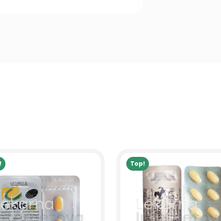
!
Top!