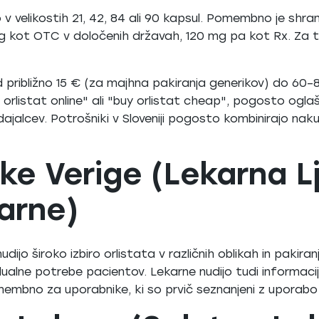
o v velikostih 21, 42, 84 ali 90 kapsul. Pomembno je shra
g kot OTC v določenih državah, 120 mg pa kot Rx. Za t
 od približno 15 € (za majhna pakiranja generikov) do 60
listat online" ali "buy orlistat cheap", pogosto oglašuj
odajalcev. Potrošniki v Sloveniji pogosto kombinirajo nak
ke Verige (Lekarna Lj
arne)
dijo široko izbiro orlistata v različnih oblikah in pakiran
ualne potrebe pacientov. Lekarne nudijo tudi informacij
omembno za uporabnike, ki so prvič seznanjeni z uporabo 