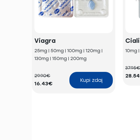
Viagra
Cial
25mg | 50mg | 100mg | 120mg |
10mg 
130mg | 150mg | 200mg
37.95
28.5
29.90€
Kupi zdaj
16.43€