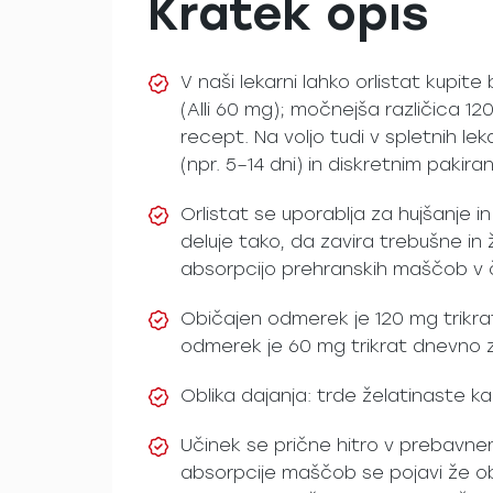
Kratek opis
V naši lekarni lahko orlistat kupit
(Alli 60 mg); močnejša različica 12
recept. Na voljo tudi v spletnih le
(npr. 5–14 dni) in diskretnim pakira
Orlistat se uporablja za hujšanje i
deluje tako, da zavira trebušne in
absorpcijo prehranskih maščob v 
Običajen odmerek je 120 mg trikra
odmerek je 60 mg trikrat dnevno z 
Oblika dajanja: trde želatinaste ka
Učinek se prične hitro v prebavne
absorpcije maščob se pojavi že ob