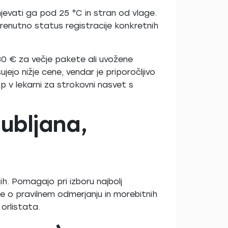
njevati ga pod 25 °C in stran od vlage.
renutno status registracije konkretnih
–80 € za večje pakete ali uvožene
ejo nižje cene, vendar je priporočljivo
up v lekarni za strokovni nasvet s
ubljana,
jih. Pomagajo pri izboru najbolj
e o pravilnem odmerjanju in morebitnih
orlistata.