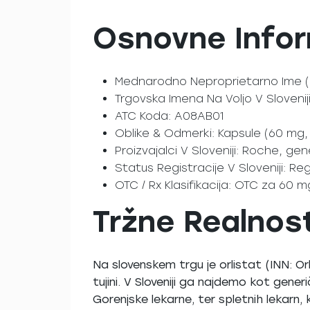
Osnovne Infor
Mednarodno Neproprietarno Ime (IN
Trgovska Imena Na Voljo V Sloveniji: 
ATC Koda: A08AB01
Oblike & Odmerki: Kapsule (60 mg,
Proizvajalci V Sloveniji: Roche, gen
Status Registracije V Sloveniji: Reg
OTC / Rx Klasifikacija: OTC za 60 
Tržne Realnosti
Na slovenskem trgu je orlistat (INN: O
tujini. V Sloveniji ga najdemo kot gener
Gorenjske lekarne, ter spletnih lekarn, 