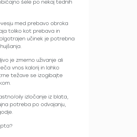
bičajno šele po nekaj tednih
črevesju med prebavo obroka
a toliko kot prebava in
dolgotrajen učinek je potrebna
hujšanja.
jivo je zmerno uživanje ali
eča vnos kalorij in lahko
trne težave se izogibajte
ikom.
stno/oily izločanje iz blata,
 nujna potreba po odvajanju,
odje.
cepta?