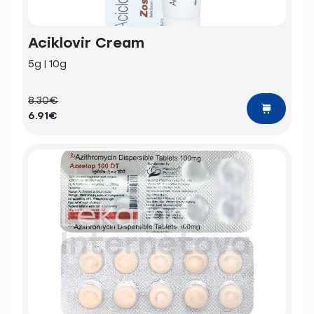
Aciklovir Cream
5g | 10g
8.30€
6.91€