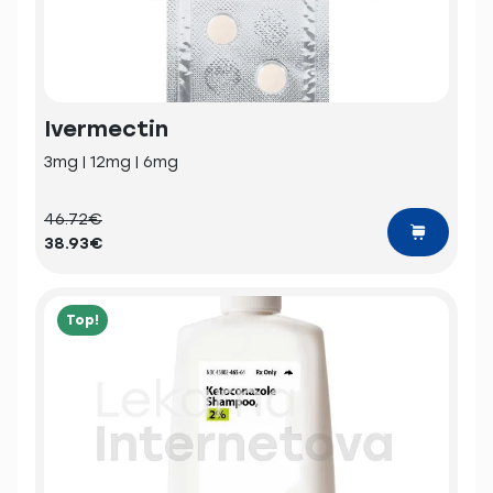
Ivermectin
3mg | 12mg | 6mg
46.72€
38.93€
Top!