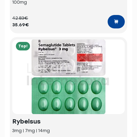
100mg
42.83€
35.69€
Top!
Rybelsus
3mg | 7mg | 14mg