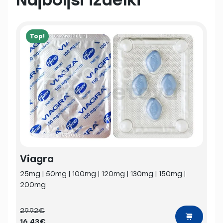
Najboljši izdelki
Top!
Viagra
25mg | 50mg | 100mg | 120mg | 130mg | 150mg |
200mg
29.92€
16.43€