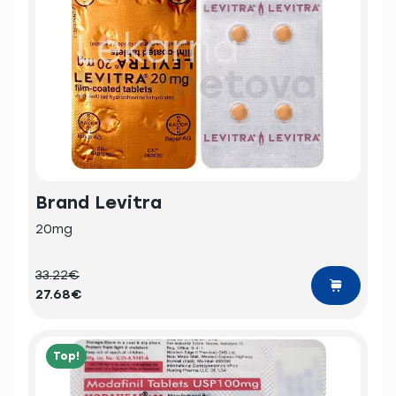
Brand Levitra
20mg
33.22€
27.68€
Top!