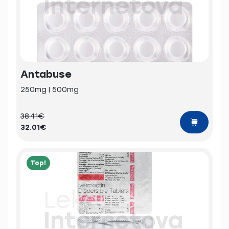
Antabuse
250mg | 500mg
38.41€
32.01€
Top!