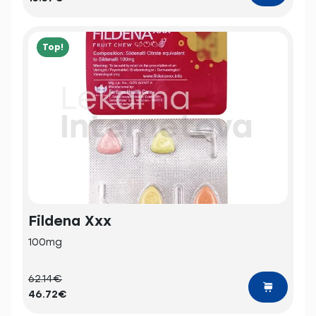
Top!
Fildena Xxx
100mg
62.14€
46.72€