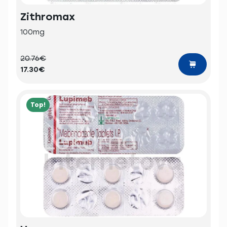
Zithromax
100mg
20.76€
17.30€
Top!