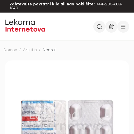
Zahtevajte povratni klic ali nas pokličite:
+44-203-608-
1340
Domov
/
Artritis
/
Neoral