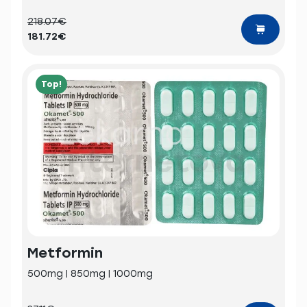
218.07€
181.72€
Top!
Metformin
500mg | 850mg | 1000mg