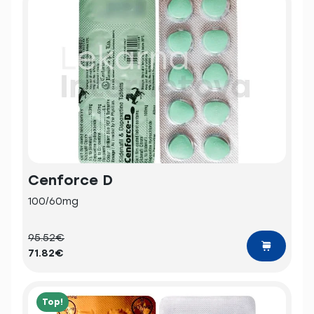
Cenforce D
100/60mg
95.52€
71.82€
Top!