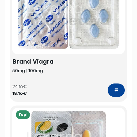
Brand Viagra
50mg | 100mg
24.16€
18.16€
Top!