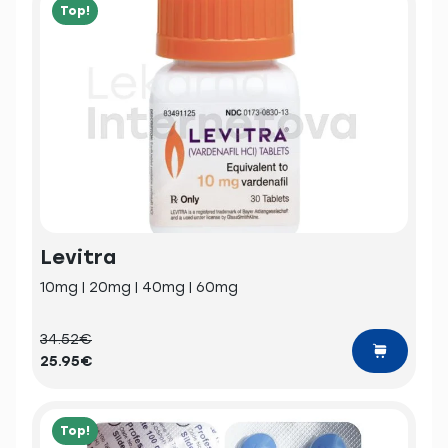
Top!
Levitra
10mg | 20mg | 40mg | 60mg
34.52€
25.95€
Top!