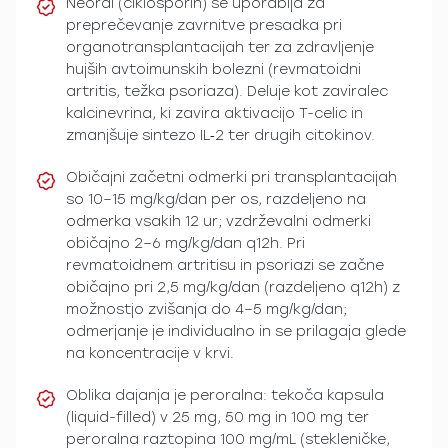
Neoral (ciklosporin) se uporablja za
preprečevanje zavrnitve presadka pri
organotransplantacijah ter za zdravljenje
hujših avtoimunskih bolezni (revmatoidni
artritis, težka psoriaza). Deluje kot zaviralec
kalcinevrina, ki zavira aktivacijo T-celic in
zmanjšuje sintezo IL‑2 ter drugih citokinov.
Običajni začetni odmerki pri transplantacijah
so 10–15 mg/kg/dan per os, razdeljeno na
odmerka vsakih 12 ur; vzdrževalni odmerki
običajno 2–6 mg/kg/dan q12h. Pri
revmatoidnem artritisu in psoriazi se začne
običajno pri 2,5 mg/kg/dan (razdeljeno q12h) z
možnostjo zvišanja do 4–5 mg/kg/dan;
odmerjanje je individualno in se prilagaja glede
na koncentracije v krvi.
Oblika dajanja je peroralna: tekoča kapsula
(liquid-filled) v 25 mg, 50 mg in 100 mg ter
peroralna raztopina 100 mg/mL (stekleničke,