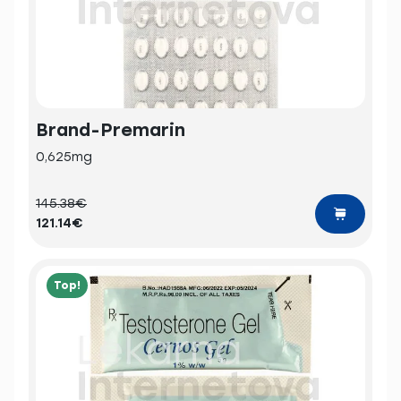
Brand-Premarin
0,625mg
145.38€
121.14€
Top!