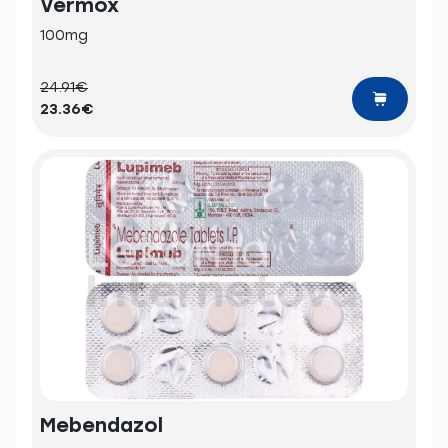
Vermox
100mg
24.91€
23.36€
Mebendazol