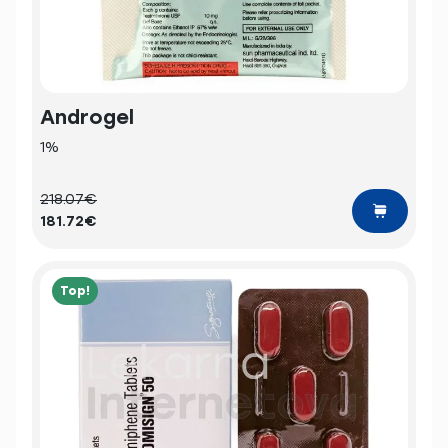
Androgel
1%
218.07€
181.72€
Top!