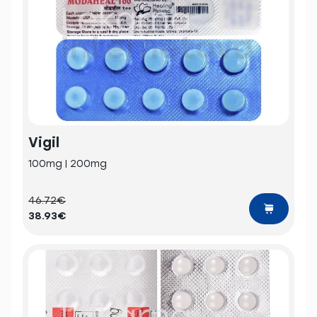
Vigil
100mg | 200mg
46.72€
38.93€