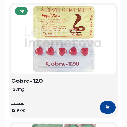
Top!
Cobra-120
120mg
17.26€
12.97€