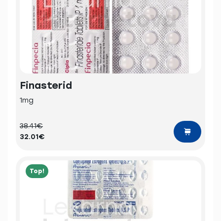
Finasterid
1mg
38.41€
32.01€
Top!