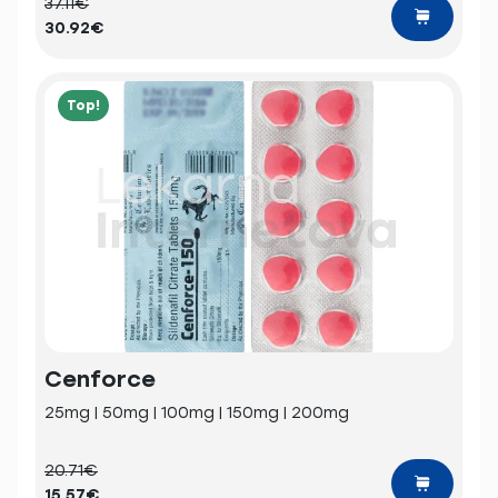
37.11€
30.92€
Top!
Cenforce
25mg | 50mg | 100mg | 150mg | 200mg
20.71€
15.57€