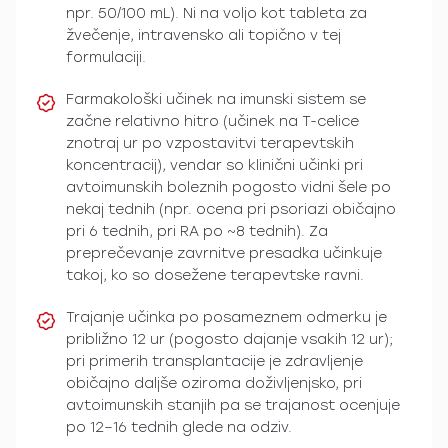
npr. 50/100 mL). Ni na voljo kot tableta za
žvečenje, intravensko ali topično v tej
formulaciji.
Farmakološki učinek na imunski sistem se
začne relativno hitro (učinek na T-celice
znotraj ur po vzpostavitvi terapevtskih
koncentracij), vendar so klinični učinki pri
avtoimunskih boleznih pogosto vidni šele po
nekaj tednih (npr. ocena pri psoriazi običajno
pri 6 tednih, pri RA po ~8 tednih). Za
preprečevanje zavrnitve presadka učinkuje
takoj, ko so dosežene terapevtske ravni.
Trajanje učinka po posameznem odmerku je
približno 12 ur (pogosto dajanje vsakih 12 ur);
pri primerih transplantacije je zdravljenje
običajno daljše oziroma doživljenjsko, pri
avtoimunskih stanjih pa se trajanost ocenjuje
po 12–16 tednih glede na odziv.