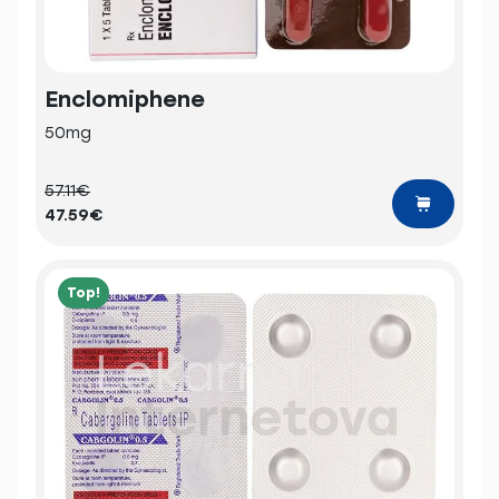
Enclomiphene
50mg
57.11€
47.59€
Top!