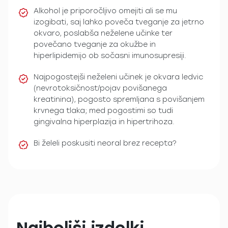
Alkohol je priporočljivo omejiti ali se mu
izogibati, saj lahko poveča tveganje za jetrno
okvaro, poslabša neželene učinke ter
povečano tveganje za okužbe in
hiperlipidemijo ob sočasni imunosupresiji.
Najpogostejši neželeni učinek je okvara ledvic
(nevrotoksičnost/pojav povišanega
kreatinina), pogosto spremljana s povišanjem
krvnega tlaka; med pogostimi so tudi
gingivalna hiperplazija in hipertrihoza.
Bi želeli poskusiti neoral brez recepta?