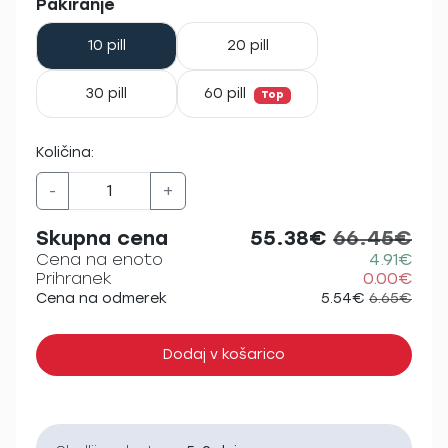
Pakiranje
10 pill
20 pill
30 pill
60 pill
Top
Količina:
-
+
Skupna cena
55.38€
66.45€
Cena na enoto
4.91€
Prihranek
0.00€
Cena na odmerek
5.54€
6.65€
Dodaj v košarico