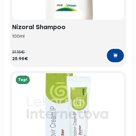
Nizoral Shampoo
100ml
31.15€
25.95€
Top!