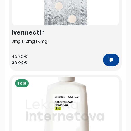
Ivermectin
3mg | 12mg | 6mg
46.70€
38.92€
Top!