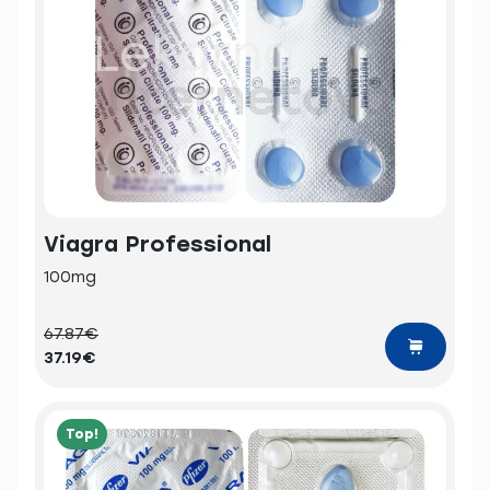
Viagra Professional
100mg
67.87€
37.19€
Top!