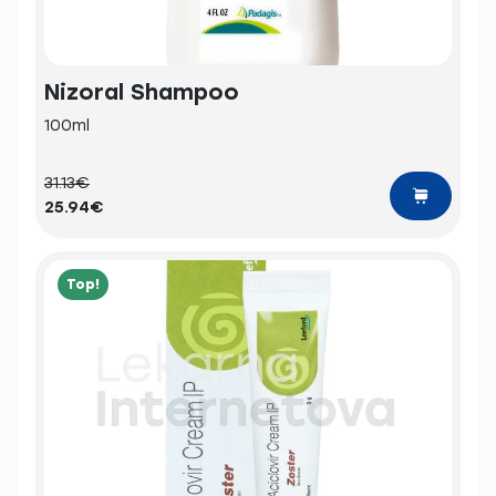
Nizoral Shampoo
100ml
31.13€
25.94€
Top!