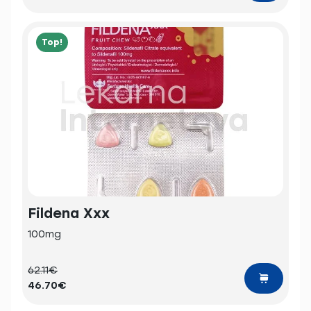
Top!
Fildena Xxx
100mg
62.11€
46.70€