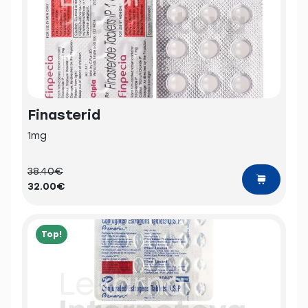
Finasterid
1mg
38.40€
32.00€
Top!