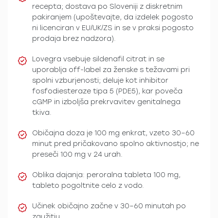
recepta; dostava po Sloveniji z diskretnim
pakiranjem (upoštevajte, da izdelek pogosto
ni licenciran v EU/UK/ZS in se v praksi pogosto
prodaja brez nadzora).
Lovegra vsebuje sildenafil citrat in se
uporablja off-label za ženske s težavami pri
spolni vzburjenosti; deluje kot inhibitor
fosfodiesteraze tipa 5 (PDE5), kar poveča
cGMP in izboljša prekrvavitev genitalnega
tkiva.
Običajna doza je 100 mg enkrat, vzeto 30–60
minut pred pričakovano spolno aktivnostjo; ne
preseči 100 mg v 24 urah.
Oblika dajanja: peroralna tableta 100 mg,
tableto pogoltnite celo z vodo.
Učinek običajno začne v 30–60 minutah po
zaužitju.