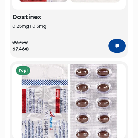
Dostinex
0,25mg | 0,5mg
80.95€
67.46€
Top!