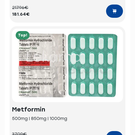
217.96€
181.64€
Top!
Metformin
500mg | 850mg | 1000mg
37.09€