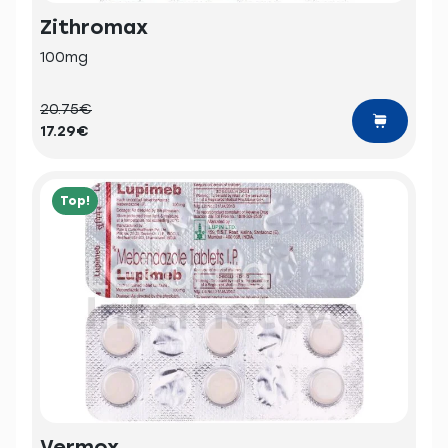
Zithromax
100mg
20.75€
17.29€
Top!
Vermox