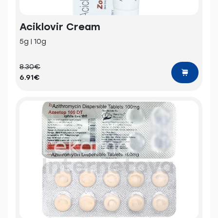
Aciklovir Cream
5g | 10g
8.30€
6.91€