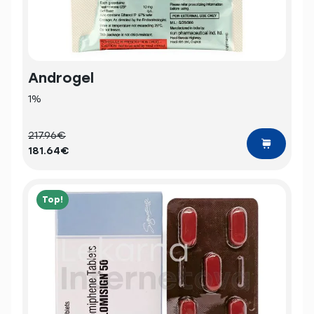
Androgel
1%
217.96€
181.64€
Top!