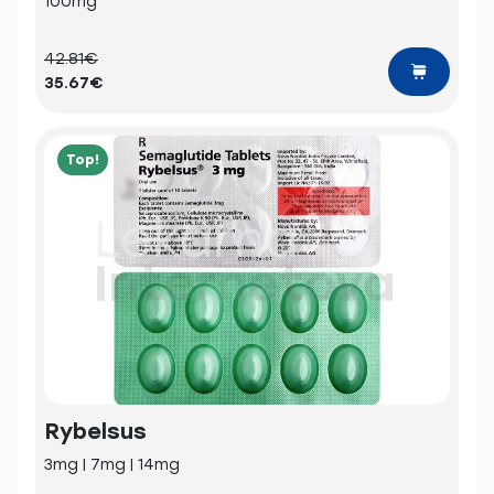
100mg
42.81€
35.67€
Top!
Rybelsus
3mg | 7mg | 14mg