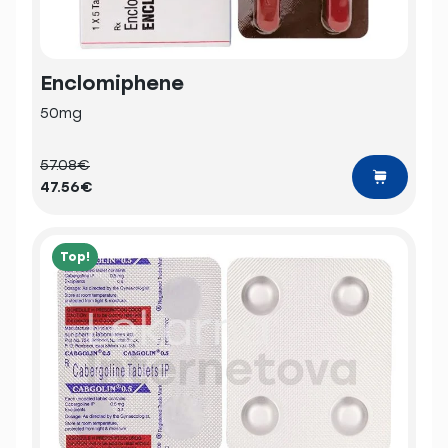
Enclomiphene
50mg
57.08€
47.56€
Top!