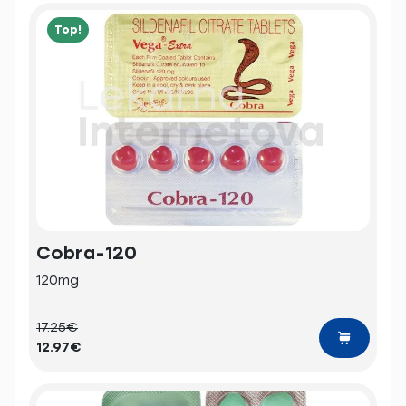
Top!
Cobra-120
120mg
17.25€
12.97€