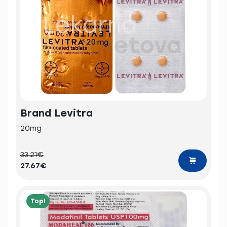
Brand Levitra
20mg
33.21€
27.67€
Top!