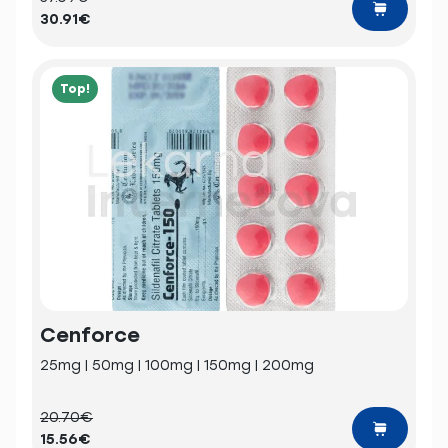
30.91€
Top!
Cenforce
25mg | 50mg | 100mg | 150mg | 200mg
20.70€
15.56€