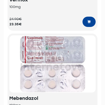
100mg
24.90€
23.35€
Mebendazol