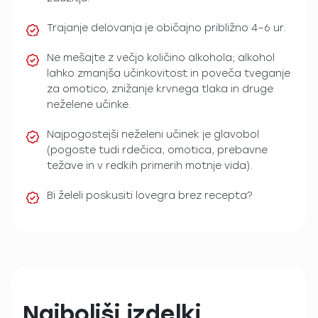
Trajanje delovanja je običajno približno 4–6 ur.
Ne mešajte z večjo količino alkohola; alkohol
lahko zmanjša učinkovitost in poveča tveganje
za omotico, znižanje krvnega tlaka in druge
neželene učinke.
Najpogostejši neželeni učinek je glavobol
(pogoste tudi rdečica, omotica, prebavne
težave in v redkih primerih motnje vida).
Bi želeli poskusiti lovegra brez recepta?
Najboljši izdelki