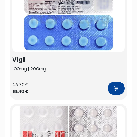
Vigil
100mg | 200mg
46.70€
38.92€