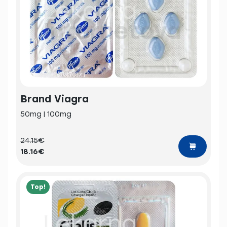
Brand Viagra
50mg | 100mg
24.15€
18.16€
Top!