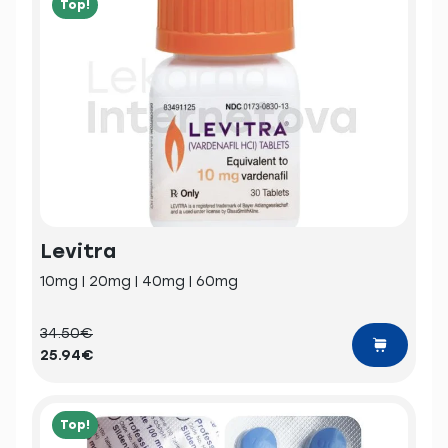
Top!
Levitra
10mg | 20mg | 40mg | 60mg
34.50€
25.94€
Top!