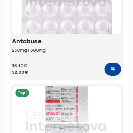
Antabuse
250mg | 500mg
38.40€
32.00€
Top!