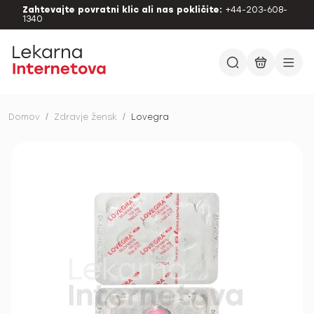
Zahtevajte povratni klic ali nas pokličite:
+44-203-608-
1340
Domov
/
Zdravje žensk
/
Lovegra