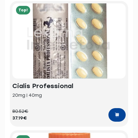
Top!
Cialis Professional
20mg | 40mg
80.52€
37.19€