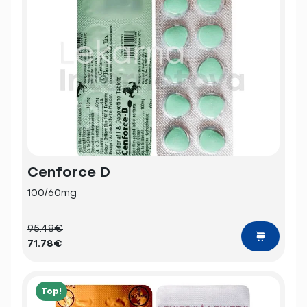
Cenforce D
100/60mg
95.48€
71.78€
Top!