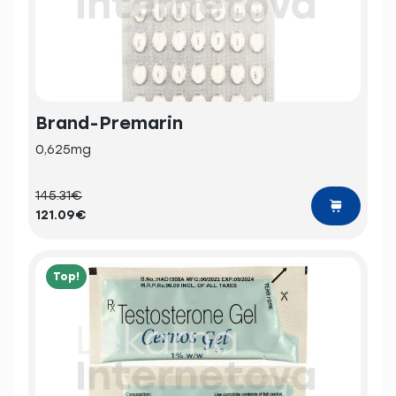
Brand-Premarin
0,625mg
145.31€
121.09€
Top!