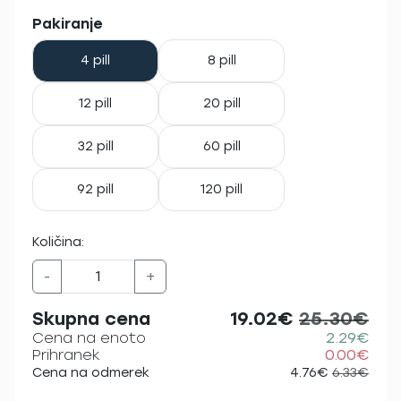
Pakiranje
4 pill
8 pill
12 pill
20 pill
32 pill
60 pill
92 pill
120 pill
Količina:
-
+
Skupna cena
19.02€
25.30€
Cena na enoto
2.29€
Prihranek
0.00€
Cena na odmerek
4.76€
6.33€