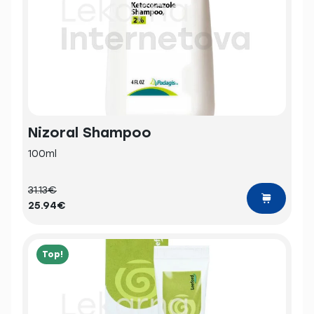
Nizoral Shampoo
100ml
31.13€
25.94€
Top!