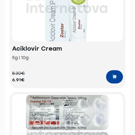
Aciklovir Cream
5g | 10g
8.30€
6.91€