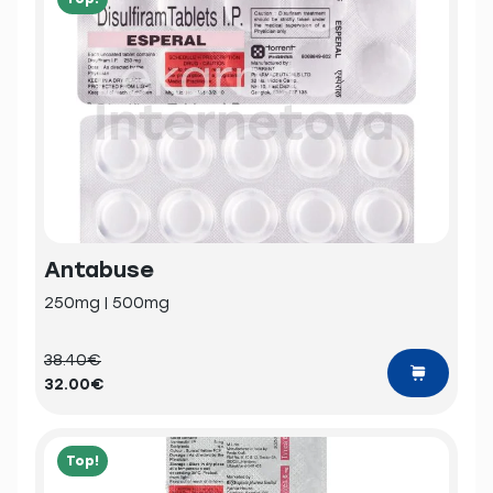
Antabuse
250mg | 500mg
38.40€
32.00€
Top!