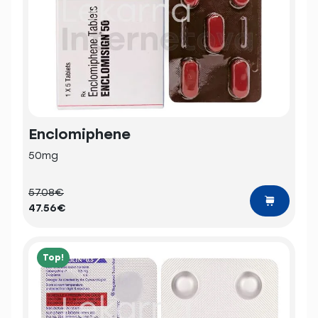
Enclomiphene
50mg
57.08€
47.56€
Top!