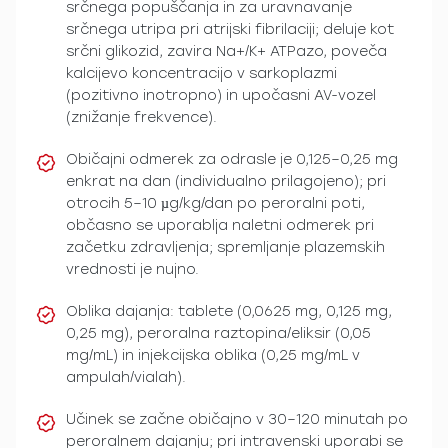
srčnega popuščanja in za uravnavanje
srčnega utripa pri atrijski fibrilaciji; deluje kot
srčni glikozid, zavira Na+/K+ ATPazo, poveča
kalcijevo koncentracijo v sarkoplazmi
(pozitivno inotropno) in upočasni AV-vozel
(znižanje frekvence).
Običajni odmerek za odrasle je 0,125–0,25 mg
enkrat na dan (individualno prilagojeno); pri
otrocih 5–10 µg/kg/dan po peroralni poti,
občasno se uporablja naletni odmerek pri
začetku zdravljenja; spremljanje plazemskih
vrednosti je nujno.
Oblika dajanja: tablete (0,0625 mg, 0,125 mg,
0,25 mg), peroralna raztopina/eliksir (0,05
mg/mL) in injekcijska oblika (0,25 mg/mL v
ampulah/vialah).
Učinek se začne običajno v 30–120 minutah po
peroralnem dajanju; pri intravenski uporabi se