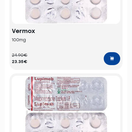
Vermox
100mg
24.90€
23.35€