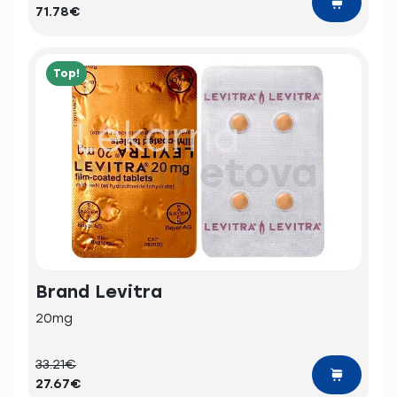
71.78€
Top!
Brand Levitra
20mg
33.21€
27.67€