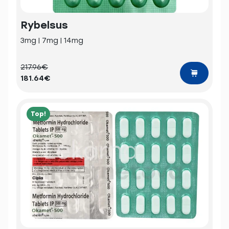
Rybelsus
3mg | 7mg | 14mg
217.96€
181.64€
Top!