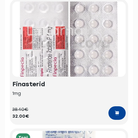
Finasterid
1mg
38.40€
32.00€
Top!