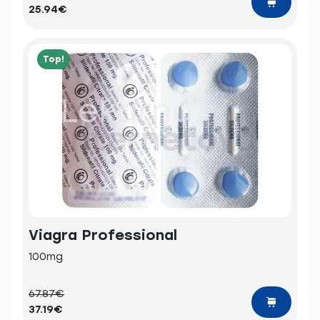
25.94€
Top!
Viagra Professional
100mg
67.87€
37.19€