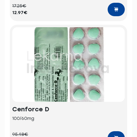
17.25€
12.97€
Cenforce D
100/60mg
95.48€