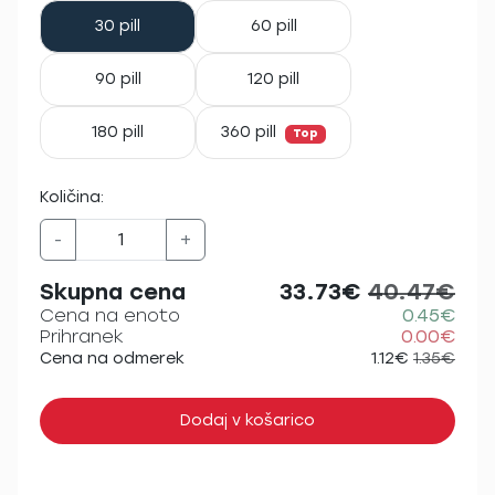
30 pill
60 pill
90 pill
120 pill
180 pill
360 pill
Top
Količina:
-
+
Skupna cena
33.73€
40.47€
Cena na enoto
0.45€
Prihranek
0.00€
Cena na odmerek
1.12€
1.35€
Dodaj v košarico