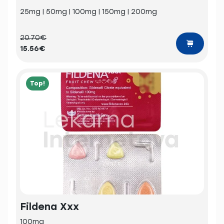
25mg | 50mg | 100mg | 150mg | 200mg
20.70€
15.56€
Top!
Fildena Xxx
100mg