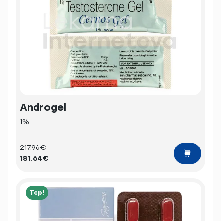
Androgel
1%
217.96€
181.64€
Top!