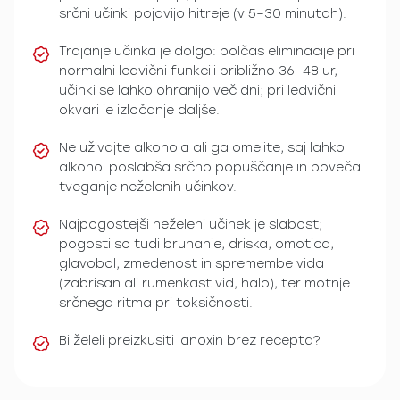
srčni učinki pojavijo hitreje (v 5–30 minutah).
Trajanje učinka je dolgo: polčas eliminacije pri
normalni ledvični funkciji približno 36–48 ur,
učinki se lahko ohranijo več dni; pri ledvični
okvari je izločanje daljše.
Ne uživajte alkohola ali ga omejite, saj lahko
alkohol poslabša srčno popuščanje in poveča
tveganje neželenih učinkov.
Najpogostejši neželeni učinek je slabost;
pogosti so tudi bruhanje, driska, omotica,
glavobol, zmedenost in spremembe vida
(zabrisan ali rumenkast vid, halo), ter motnje
srčnega ritma pri toksičnosti.
Bi želeli preizkusiti lanoxin brez recepta?