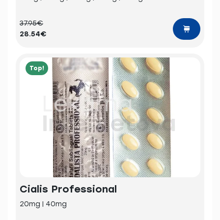
37.95€
28.54€
Top!
Cialis Professional
20mg | 40mg