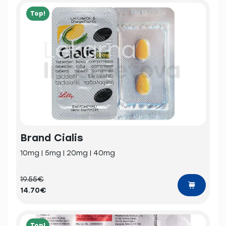
Top!
Brand Cialis
10mg | 5mg | 20mg | 40mg
19.55€
14.70€
Top!