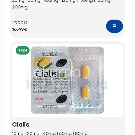
25mg | 50mg | 100mg | 120mg | 130mg | 150mg |
200mg
29.90€
16.43€
Top!
Cialis
10mg | 20mg | 40mg | 60mg | 80mg