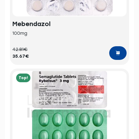
Mebendazol
100mg
42.81€
35.67€
Top!