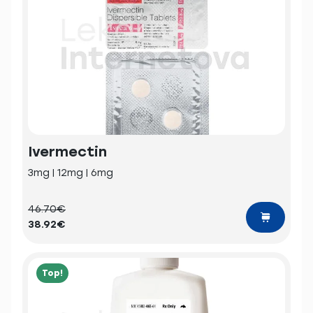
Ivermectin
3mg | 12mg | 6mg
46.70€
38.92€
Top!