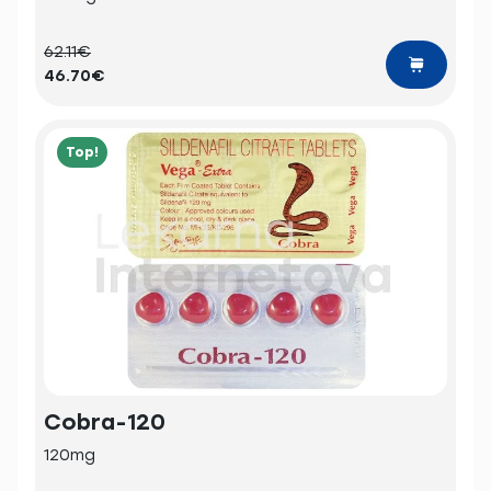
62.11€
46.70€
Top!
Cobra-120
120mg