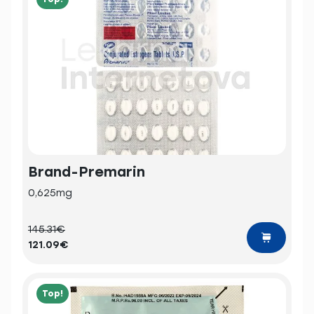
Brand-Premarin
0,625mg
145.31€
121.09€
Top!