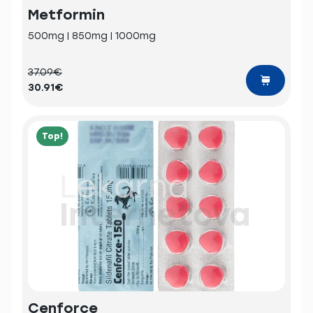
Metformin
500mg | 850mg | 1000mg
37.09€
30.91€
Top!
Cenforce