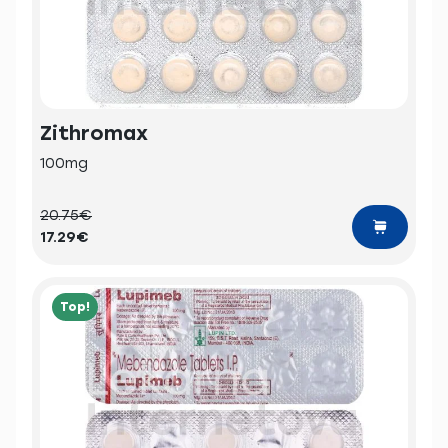
Zithromax
100mg
20.75€
17.29€
Top!