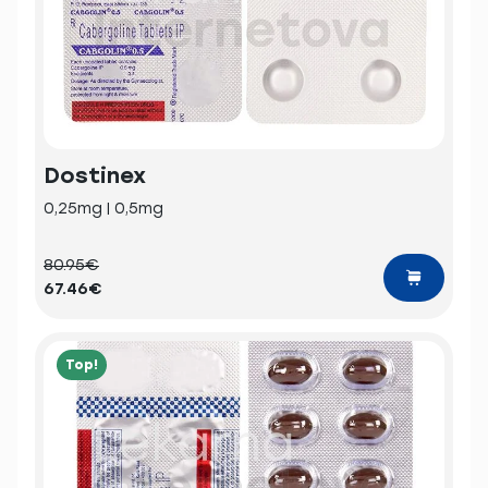
Dostinex
0,25mg | 0,5mg
80.95€
67.46€
Top!