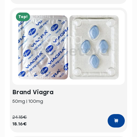
Top!
Brand Viagra
50mg | 100mg
24.15€
18.16€