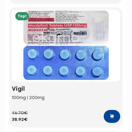
Top!
Vigil
100mg | 200mg
46.70€
38.92€