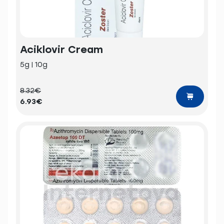
Aciklovir Cream
5g | 10g
8.32€
6.93€