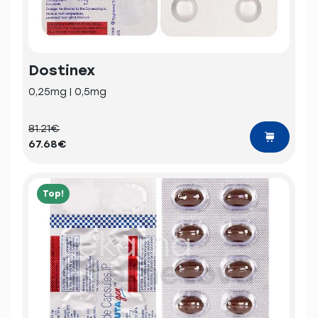
Dostinex
0,25mg | 0,5mg
81.21€
67.68€
Top!