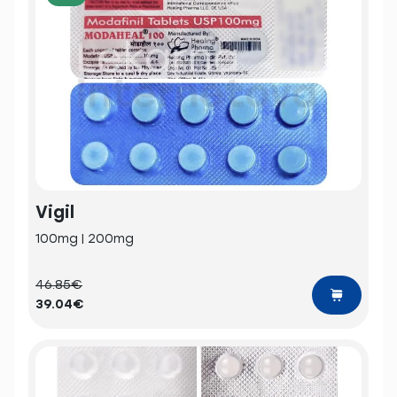
Vigil
100mg | 200mg
46.85€
39.04€