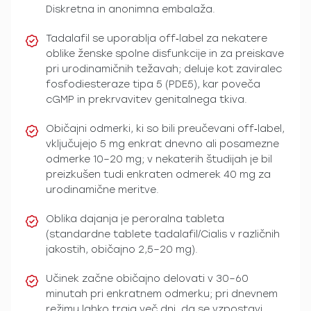
Diskretna in anonimna embalaža.
Tadalafil se uporablja off‑label za nekatere
oblike ženske spolne disfunkcije in za preiskave
pri urodinamičnih težavah; deluje kot zaviralec
fosfodiesteraze tipa 5 (PDE5), kar poveča
cGMP in prekrvavitev genitalnega tkiva.
Običajni odmerki, ki so bili preučevani off‑label,
vključujejo 5 mg enkrat dnevno ali posamezne
odmerke 10–20 mg; v nekaterih študijah je bil
preizkušen tudi enkraten odmerek 40 mg za
urodinamične meritve.
Oblika dajanja je peroralna tableta
(standardne tablete tadalafil/Cialis v različnih
jakostih, običajno 2,5–20 mg).
Učinek začne običajno delovati v 30–60
minutah pri enkratnem odmerku; pri dnevnem
režimu lahko traja več dni, da se vzpostavi