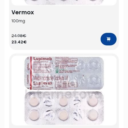
Vermox
100mg
24.98€
23.42€