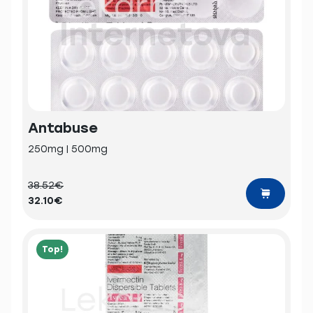
Antabuse
250mg | 500mg
38.52€
32.10€
Top!