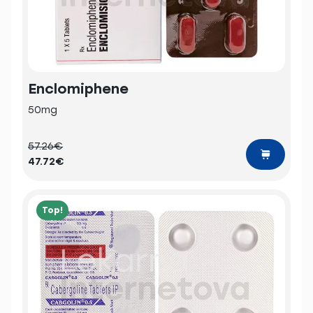
Enclomiphene
50mg
57.26€
47.72€
Top!