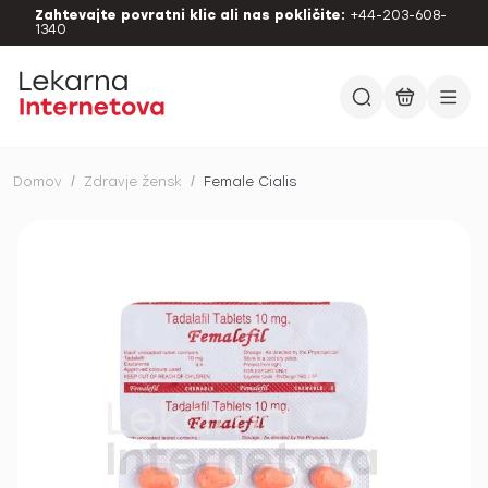
Zahtevajte povratni klic ali nas pokličite:
+44-203-608-
1340
Domov
/
Zdravje žensk
/
Female Cialis