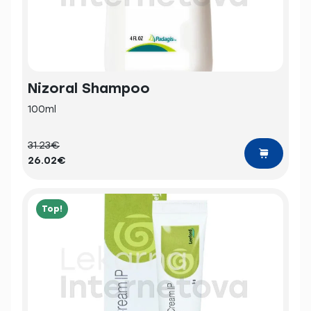
Nizoral Shampoo
100ml
31.23€
26.02€
Top!