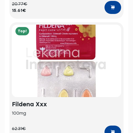
20.77€
15.61€
Top!
Fildena Xxx
100mg
62.31€