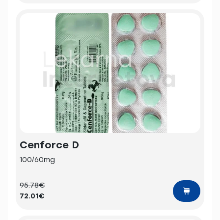
Cenforce D
100/60mg
95.78€
72.01€