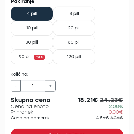
Pakiranje
4 pill
8 pill
10 pill
20 pill
30 pill
60 pill
90 pill
120 pill
Top
Količina:
-
+
Skupna cena
18.21€
24.23€
Cena na enoto
2.08€
Prihranek
0.00€
Cena na odmerek
4.56€
6.06€