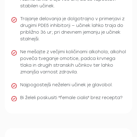
stabilen učinek.
Trajanje delovanja je dolgotrajno v primerjavi z
drugimi PDE5 inhibitorji — učinek lahko traja do
približno 36 ur; pri dnevnem jemanju je učinek
stalnejši.
Ne mešajte z večjimi količinami alkohola; alkohol
poveča tveganje omotice, padca krvnega
tlaka in drugih stranskih učinkov ter lahko
zmanjša varnost zdravila.
Najpogostejši neželeni učinek je glavobol.
Bi želeli poskusiti "female cialis" brez recepta?