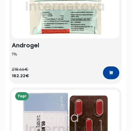
Androgel
1%
218.66€
182.22€
Top!