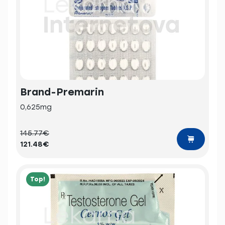
Brand-Premarin
0,625mg
145.77€
121.48€
Top!