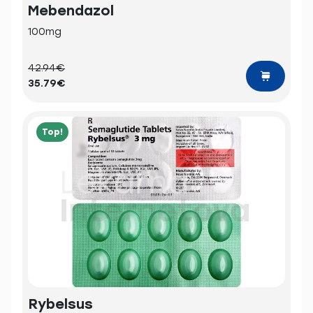
Mebendazol
100mg
42.94€
35.79€
Top!
Rybelsus