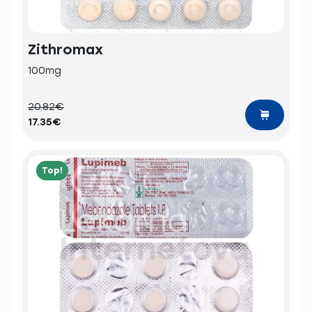
Zithromax
100mg
20.82€
17.35€
Top!