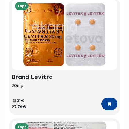
Top!
Brand Levitra
20mg
33.31€
27.76€
Top!