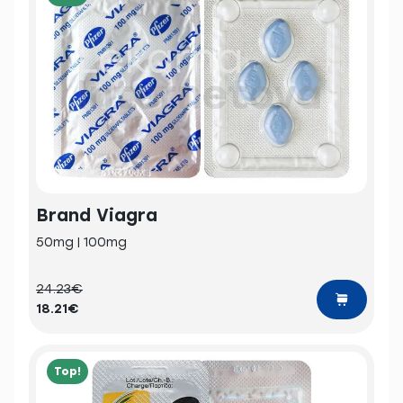
Brand Viagra
50mg | 100mg
24.23€
18.21€
Top!