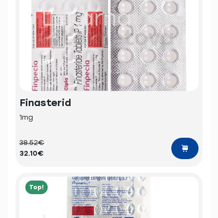
Finasterid
1mg
38.52€
32.10€
Top!