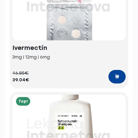
Ivermectin
3mg | 12mg | 6mg
46.85€
39.04€
Top!