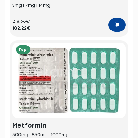
3mg | 7mg | 14mg
218.66€
182.22€
Top!
Metformin
500mg | 850mg | 1000mg