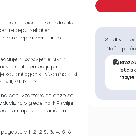
a voljo, običajno kot zdravilo
ben recept. Nekateri
 brez recepta, vendar to ni
Sledljiva do
Način plačil
vanje in zdravljenje krvnih
Brezp
 venski tromboemboliji, pri
letals
je kot antagonist vitamina K, ki
172,19
 II, VII, IX in X.
 na dan; vzdrževalne doze so
dualizirajo glede na INR (ciljni
bolnikih, npr. z mehaničnimi
ogosteje 1, 2, 2,5, 3, 4, 5, 6,