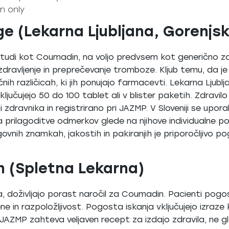
on only
ge (Lekarna Ljubljana, Gorenjs
n tudi kot Coumadin, na voljo predvsem kot generično z
dravljenje in preprečevanje tromboze. Kljub temu, da 
nih različicah, ki jih ponujajo farmacevti. Lekarna Ljub
 vključujejo 50 do 100 tablet ali v blister paketih. Zdravi
ravnika in registrirano pri JAZMP. V Sloveniji se uporabl
rilagoditve odmerkov glede na njihove individualne po
vnih znamkah, jakostih in pakiranjih je priporočljivo pog
n (Spletna Lekarna)
a, doživljajo porast naročil za Coumadin. Pacienti pogos
e in razpoložljivost. Pogosta iskanja vključujejo izraz
JAZMP zahteva veljaven recept za izdajo zdravila, ne gl