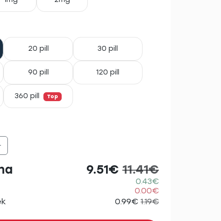
20 pill
30 pill
90 pill
120 pill
360 pill
Top
+
na
9.51€
11.41€
0.43€
0.00€
ek
0.99€
1.19€