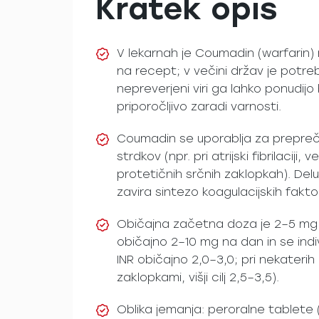
Kratek opis
V lekarnah je Coumadin (warfarin) n
na recept; v večini držav je potre
nepreverjeni viri ga lahko ponudijo
priporočljivo zaradi varnosti.
Coumadin se uporablja za prepreče
strdkov (npr. pri atrijski fibrilaciji,
protetičnih srčnih zaklopkah). Delu
zavira sintezo koagulacijskih faktorjev
Običajna začetna doza je 2–5 mg
običajno 2–10 mg na dan in se indivi
INR običajno 2,0–3,0; pri nekaterih 
zaklopkami, višji cilj 2,5–3,5).
Oblika jemanja: peroralne tablete (p