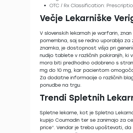
OTC / Rx Classification: Prescripti
Večje Lekarniške Veri
V slovenskih lekarnah je warfarin, zna
pomembna, saj se redno uporablja za z
znamka, je dostopnost višja pri generič
nudijo tablete v različnih pakiranjih, ki
mora biti predhodno odobreno s strani zd
mg do 10 mg, kar pacientom omogoča p
Za dodatne informacije o različnih blago
ponudbe na trgu.
Trendi Spletnih Lekar
Spletne lekarne, kot je Spletna Lekarn
kupijo Coumadin ter se zanimajo za cen
price”. Vendar je treba upoštevati, da 