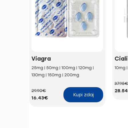
Viagra
Cial
25mg | 50mg | 100mg | 120mg |
10mg 
130mg | 150mg | 200mg
37.95
28.5
29.90€
Kupi zdaj
16.43€