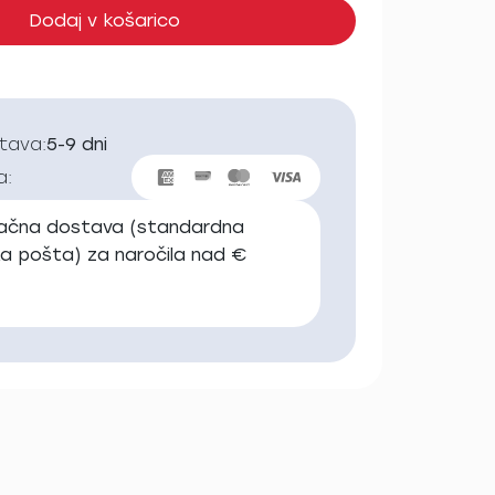
Dodaj v košarico
stava:
5-9 dni
a:
lačna dostava (standardna
ka pošta) za naročila nad €