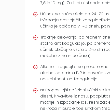
7,5 in 10 mg). Za ljudi ni standardnih
Učinek se začne šele po 24–72 ura
izčrpanja obstoječih koagulacijski
učinka je običajno v 1–3 dneh, poln
Trajanje delovanja: ob rednem dn
stalno antikoagulacijo; po preneha
učinek običajno vztraja 2–5 dni 
metabolizma in polčasa).
Alkohol: izogibajte se prekomernem
alkohol spreminja INR in poveča tv
nestabilnost antikoagulacije.
Najpogostejši neželeni učinki so kr
dlesni, krvavitve iz nosu, podplutb
motnje in izpadanje las; resni zapl
nekroza in purple toe sindrom (red