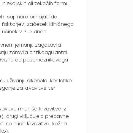
 injekcijskih ali tekočih formul.
h, saj mora prihajati do
h faktorjev; začetek kliničnega
i učinek v 3–5 dneh.
evnem jemanju zagotavlja
nju zdravila antikoagulantni
(odvisno od posameznikovega
u uživanju alkohola, ker lahko
eganje za krvavitve ter
vavitve (manjše krvavitve iz
e), drugi vključujejo prebavne
eti so hude krvavitve, kožna
ko).