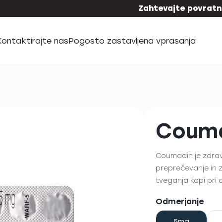
Zahtevajte povratni
Kontaktirajte nas
Pogosto zastavljena vprasanja
Coum
Coumadin je zdravi
preprečevanje in z
tveganja kapi pri at
Odmerjanje
5mg