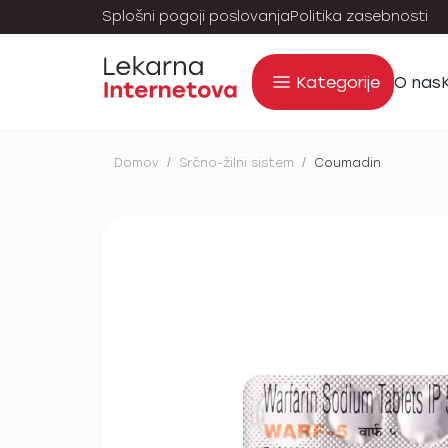
Splošni pogoji poslovanja
Politika zasebnosti
Kategorije
O nas
Domov
/
Srčno-žilni sistem
/
Coumadin