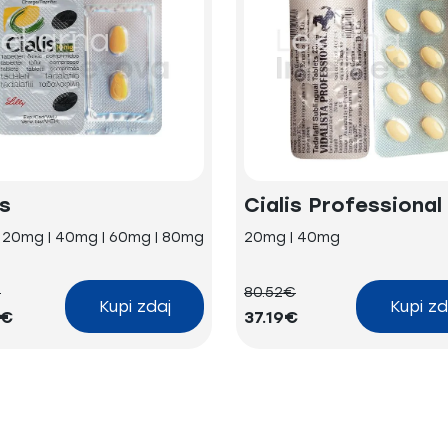
is
Cialis Professional
| 20mg | 40mg | 60mg | 80mg
20mg | 40mg
€
80.52€
Kupi zdaj
Kupi zd
4€
37.19€