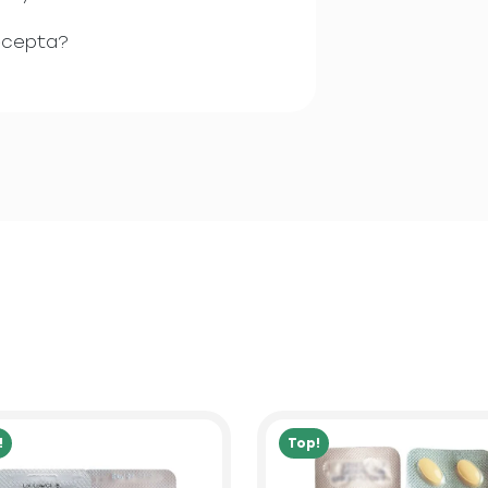
recepta?
!
Top!