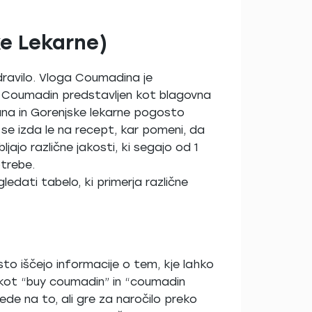
ke Lekarne)
dravilo. Vloga Coumadina je
je Coumadin predstavljen kot blagovna
ljana in Gorenjske lekarne pogosto
lo se izda le na recept, kar pomeni, da
jajo različne jakosti, ki segajo od 1
trebe.
ledati tabelo, ki primerja različne
to iščejo informacije o tem, kje lahko
e kot “buy coumadin” in “coumadin
ede na to, ali gre za naročilo preko