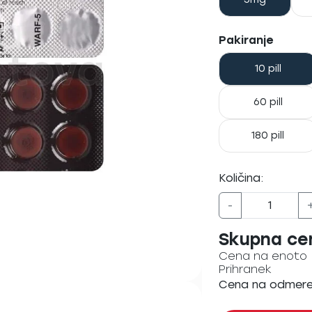
Pakiranje
10 pill
60 pill
180 pill
Količina:
-
Skupna ce
Cena na enoto
Prihranek
Cena na odmer