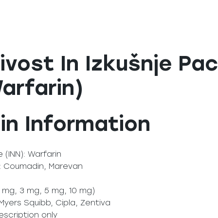
jivost In Izkušnje Pa
arfarin)
n Information
 (INN): Warfarin
a: Coumadin, Marevan
 mg, 3 mg, 5 mg, 10 mg)
-Myers Squibb, Cipla, Zentiva
escription only