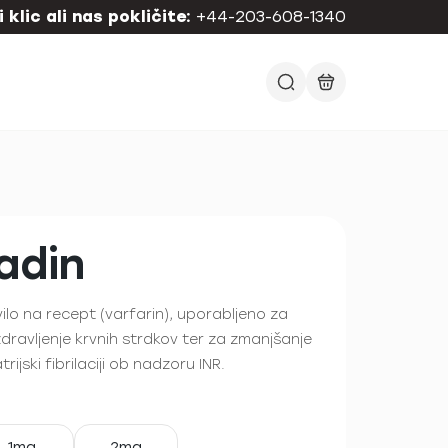
 klic ali nas pokličite:
+44-203-608-1340
adin
lo na recept (varfarin), uporabljeno za
dravljenje krvnih strdkov ter za zmanjšanje
rijski fibrilaciji ob nadzoru INR.
1mg
2mg