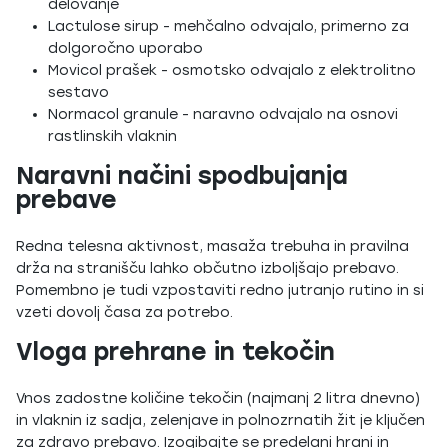
delovanje
Lactulose sirup - mehčalno odvajalo, primerno za
dolgoročno uporabo
Movicol prašek - osmotsko odvajalo z elektrolitno
sestavo
Normacol granule - naravno odvajalo na osnovi
rastlinskih vlaknin
Naravni načini spodbujanja
prebave
Redna telesna aktivnost, masaža trebuha in pravilna
drža na stranišču lahko občutno izboljšajo prebavo.
Pomembno je tudi vzpostaviti redno jutranjo rutino in si
vzeti dovolj časa za potrebo.
Vloga prehrane in tekočin
Vnos zadostne količine tekočin (najmanj 2 litra dnevno)
in vlaknin iz sadja, zelenjave in polnozrnatih žit je ključen
za zdravo prebavo. Izogibajte se predelani hrani in