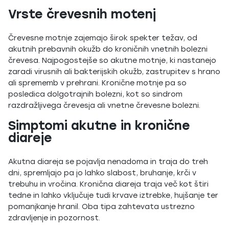
Vrste črevesnih motenj
Črevesne motnje zajemajo širok spekter težav, od
akutnih prebavnih okužb do kroničnih vnetnih bolezni
črevesa. Najpogostejše so akutne motnje, ki nastanejo
zaradi virusnih ali bakterijskih okužb, zastrupitev s hrano
ali sprememb v prehrani. Kronične motnje pa so
posledica dolgotrajnih bolezni, kot so sindrom
razdražljivega črevesja ali vnetne črevesne bolezni.
Simptomi akutne in kronične
diareje
Akutna diareja se pojavlja nenadoma in traja do treh
dni, spremljajo pa jo lahko slabost, bruhanje, krči v
trebuhu in vročina. Kronična diareja traja več kot štiri
tedne in lahko vključuje tudi krvave iztrebke, hujšanje ter
pomanjkanje hranil. Oba tipa zahtevata ustrezno
zdravljenje in pozornost.