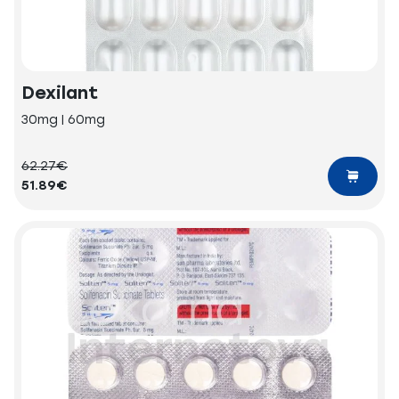
Dexilant
30mg | 60mg
62.27€
51.89€