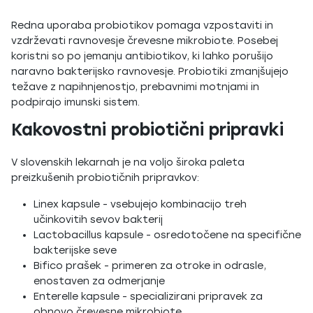
Redna uporaba probiotikov pomaga vzpostaviti in
vzdrževati ravnovesje črevesne mikrobiote. Posebej
koristni so po jemanju antibiotikov, ki lahko porušijo
naravno bakterijsko ravnovesje. Probiotiki zmanjšujejo
težave z napihnjenostjo, prebavnimi motnjami in
podpirajo imunski sistem.
Kakovostni probiotični pripravki
V slovenskih lekarnah je na voljo široka paleta
preizkušenih probiotičnih pripravkov:
Linex kapsule - vsebujejo kombinacijo treh
učinkovitih sevov bakterij
Lactobacillus kapsule - osredotočene na specifične
bakterijske seve
Bifico prašek - primeren za otroke in odrasle,
enostaven za odmerjanje
Enterelle kapsule - specializirani pripravek za
obnovo črevesne mikrobiote