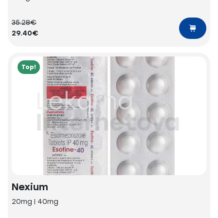
35.28€
29.40€
Top!
Nexium
20mg | 40mg