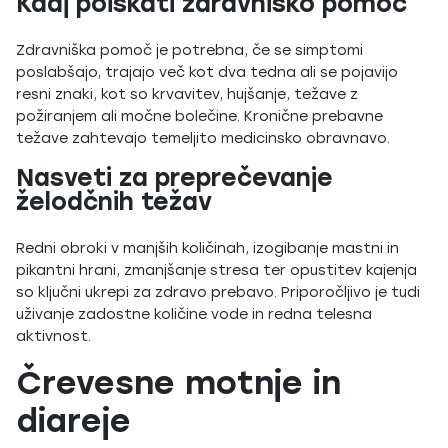
Kdaj poiskati zdravniško pomoč
Zdravniška pomoč je potrebna, če se simptomi
poslabšajo, trajajo več kot dva tedna ali se pojavijo
resni znaki, kot so krvavitev, hujšanje, težave z
požiranjem ali močne bolečine. Kronične prebavne
težave zahtevajo temeljito medicinsko obravnavo.
Nasveti za preprečevanje
želodčnih težav
Redni obroki v manjših količinah, izogibanje mastni in
pikantni hrani, zmanjšanje stresa ter opustitev kajenja
so ključni ukrepi za zdravo prebavo. Priporočljivo je tudi
uživanje zadostne količine vode in redna telesna
aktivnost.
Črevesne motnje in
diareje