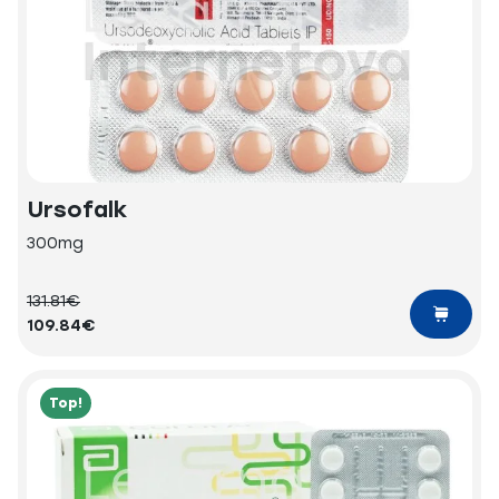
Ursofalk
300mg
131.81€
109.84€
Top!