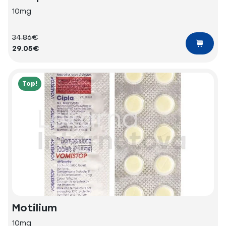
10mg
34.86€
29.05€
Top!
Motilium
10mg