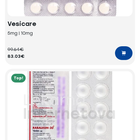
Vesicare
5mg | 10mg
99.64€
83.03€
Top!