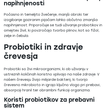
napihnjenosti
Počasno in temeljito žvečenje, manjši obroki ter
izogibanje gaziranim pijačam lahko občutno zmanjša
napihnjenost. Priporočuje se tudi uživanje probiotikov in
omejitev živil, ki povzročajo tvorbo plinov, kot so fižol,
zelje in čebula.
Probiotiki in zdravje
črevesja
Probiotiki so živi mikroorganizmi, ki ob uživanju v
ustreznih količinah koristno vplivajo na naše zdravje. V
našem črevesju živijo milijarde bakterij, ki tvorijo
črevesno mikrobioto in igrajo ključno vlogo pri prebavi,
absorpciji hranil ter obrambni funkciji organizma.
Koristi probiotikov za prebavni
sistem