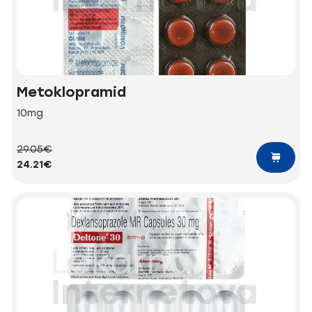
Metoklopramid
10mg
29.05€
24.21€