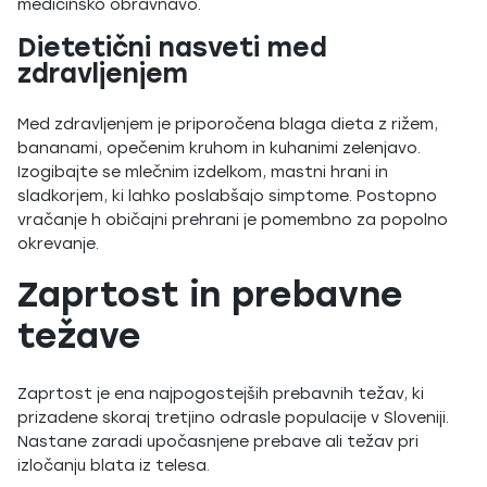
medicinsko obravnavo.
Dietetični nasveti med
zdravljenjem
Med zdravljenjem je priporočena blaga dieta z rižem,
bananami, opečenim kruhom in kuhanimi zelenjavo.
Izogibajte se mlečnim izdelkom, mastni hrani in
sladkorjem, ki lahko poslabšajo simptome. Postopno
vračanje h običajni prehrani je pomembno za popolno
okrevanje.
Zaprtost in prebavne
težave
Zaprtost je ena najpogostejših prebavnih težav, ki
prizadene skoraj tretjino odrasle populacije v Sloveniji.
Nastane zaradi upočasnjene prebave ali težav pri
izločanju blata iz telesa.