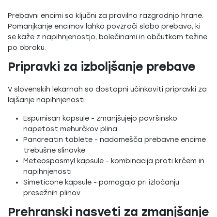
Prebavni encimi so ključni za pravilno razgradnjo hrane.
Pomanjkanje encimov lahko povzroči slabo prebavo, ki
se kaže z napihnjenostjo, bolečinami in občutkom težine
po obroku.
Pripravki za izboljšanje prebave
V slovenskih lekarnah so dostopni učinkoviti pripravki za
lajšanje napihnjenosti:
Espumisan kapsule - zmanjšujejo površinsko
napetost mehurčkov plina
Pancreatin tablete - nadomešča prebavne encime
trebušne slinavke
Meteospasmyl kapsule - kombinacija proti krčem in
napihnjenosti
Simeticone kapsule - pomagajo pri izločanju
presežnih plinov
Prehranski nasveti za zmanjšanje