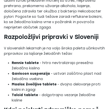
Glavni vzroki prebavnih motenj so stres, nepravilna
prehrana, prekomerno uživanje alkohola, kajenje,
določena zdravila ter okužba z bakterijo Helicobacter
pylori. Pogoste so tudi težave zaradi refluksne bolezni,
ko se želodčna kislina vrne v požiralnik in povzroča
neprijeten občutek zgaga.
Razpoložljivi pripravki v Sloveniji
V slovenskih lekarnah je na voljo široka paleta učinkovitih
pripravkov za lajšanje želodčnih težav:
Rennie tablete
- hitro nevtralizirajo presežno
želodčno kislino
Gaviscon suspenzija
- ustvari zaščitno plast nad
želodčno vsebino
Maalox žvečljive tablete
- dvojno delovanje proti
kislini in zgagi
Talcid tablete
- dolgotrajno vezanje želodčne
kisline