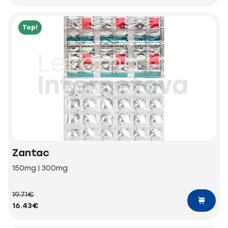
Top!
Zantac
150mg | 300mg
19.71€
16.43€