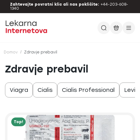
Zahtevajte povratni klic ali nas pokličite:
+44-203-608-
1340
Domov
/
Zdravje prebavil
Zdravje prebavil
Viagra
Cialis
Cialis Professional
Levit
Top!