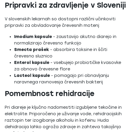
Pripravki za zdravljenje v Sloveniji
V slovenskih lekarnah so dostopni različni učinkoviti
pripravki za obvladovanje črevesnih motenj:
Imodium kapsule
- zaustavijo akutno diarejo in
normalizirajo črevesno funkcijo
Smecta prašek
- absorbira toksine in ščiti
črevesno sluznico
Enterol kapsule
- vsebujejo probiotičke kvasovke
za obnovo črevesne flore
Lacteol kapsule
- pomagajo pri obnavljanju
naravnega ravnovesja črevesnih bakterij
Pomembnost rehidracije
Pri diareje je ključno nadomestiti izgubljene tekočine in
elektrolite. Priporočeno je uživanje vode, rehidracijskih
raztopin ter izogibanje alkoholu in kofeinu. Huda
dehidracija lahko ogroža zdravje in zahteva takojšnjo