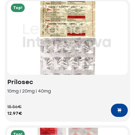
Top!
Prilosec
10mg | 20mg | 40mg
15.56€
12.97€
Top!