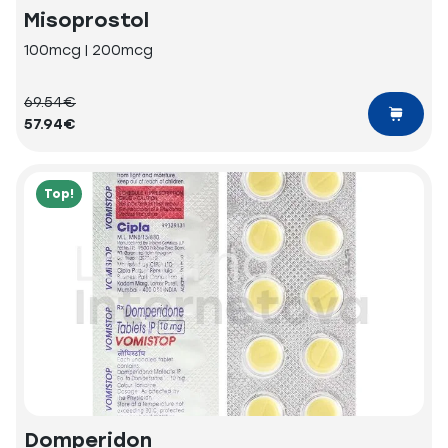
Misoprostol
100mcg | 200mcg
69.54€
57.94€
Top!
Domperidon