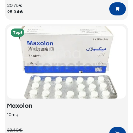
20.75€
25.94€
Top!
Maxolon
10mg
38.40€