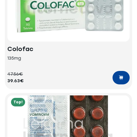
Colofac
135mg
47.56€
39.63€
Top!