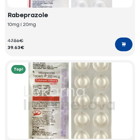
Rabeprazole
10mg | 20mg
47.56€
39.63€
Top!