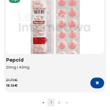
Pepcid
20mg | 40mg
21.79€
18.16€
«
1
2
»