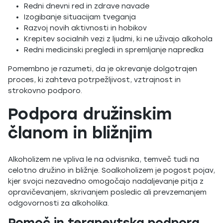
Redni dnevni red in zdrave navade
Izogibanje situacijam tveganja
Razvoj novih aktivnosti in hobikov
Krepitev socialnih vezi z ljudmi, ki ne uživajo alkohola
Redni medicinski pregledi in spremljanje napredka
Pomembno je razumeti, da je okrevanje dolgotrajen
proces, ki zahteva potrpežljivost, vztrajnost in
strokovno podporo.
Podpora družinskim
članom in bližnjim
Alkoholizem ne vpliva le na odvisnika, temveč tudi na
celotno družino in bližnje. Soalkoholizem je pogost pojav,
kjer svojci nezavedno omogočajo nadaljevanje pitja z
opravičevanjem, skrivanjem posledic ali prevzemanjem
odgovornosti za alkoholika.
Pomoč in terapevtska podpora