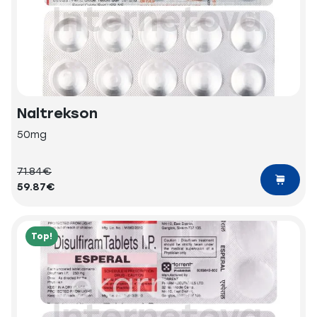
Naltrekson
50mg
71.84€
59.87€
Top!