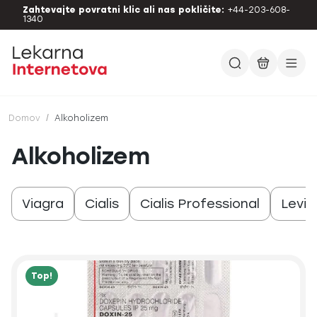
Zahtevajte povratni klic ali nas pokličite:
+44-203-608-
1340
Domov
/
Alkoholizem
Alkoholizem
Viagra
Cialis
Cialis Professional
Levit
Top!