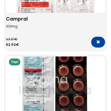
Campral
333mg
63.51€
52.92€
Top!