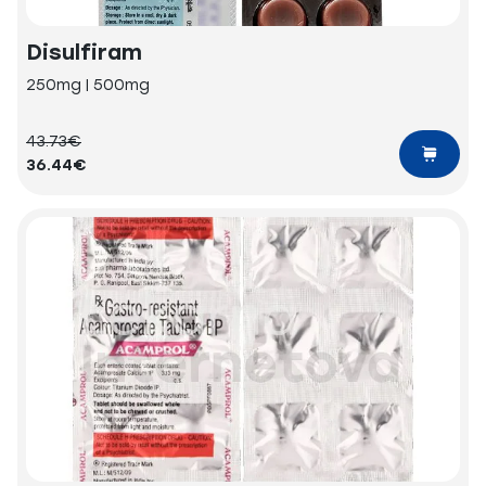
Disulfiram
250mg | 500mg
43.73€
36.44€