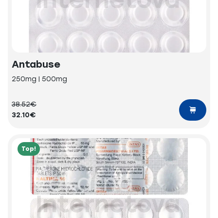
Antabuse
250mg | 500mg
38.52€
32.10€
Top!