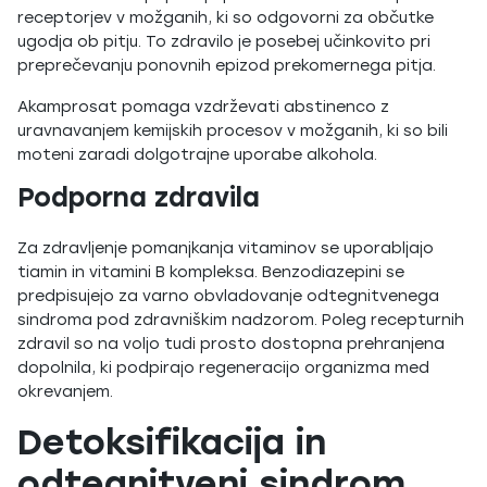
receptorjev v možganih, ki so odgovorni za občutke
ugodja ob pitju. To zdravilo je posebej učinkovito pri
preprečevanju ponovnih epizod prekomernega pitja.
Akamprosat pomaga vzdrževati abstinenco z
uravnavanjem kemijskih procesov v možganih, ki so bili
moteni zaradi dolgotrajne uporabe alkohola.
Podporna zdravila
Za zdravljenje pomanjkanja vitaminov se uporabljajo
tiamin in vitamini B kompleksa. Benzodiazepini se
predpisujejo za varno obvladovanje odtegnitvenega
sindroma pod zdravniškim nadzorom. Poleg recepturnih
zdravil so na voljo tudi prosto dostopna prehranjena
dopolnila, ki podpirajo regeneracijo organizma med
okrevanjem.
Detoksifikacija in
odtegnitveni sindrom