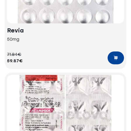
Revia
50mg
71.84€
59.87€