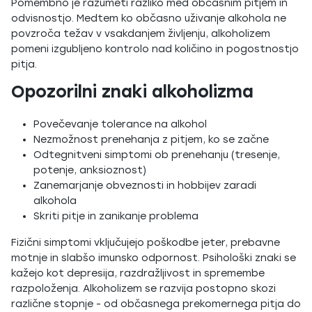
Pomembno je razumeti razliko med občasnim pitjem in
odvisnostjo. Medtem ko občasno uživanje alkohola ne
povzroča težav v vsakdanjem življenju, alkoholizem
pomeni izgubljeno kontrolo nad količino in pogostnostjo
pitja.
Opozorilni znaki alkoholizma
Povečevanje tolerance na alkohol
Nezmožnost prenehanja z pitjem, ko se začne
Odtegnitveni simptomi ob prenehanju (tresenje,
potenje, anksioznost)
Zanemarjanje obveznosti in hobbijev zaradi
alkohola
Skriti pitje in zanikanje problema
Fizični simptomi vključujejo poškodbe jeter, prebavne
motnje in slabšo imunsko odpornost. Psihološki znaki se
kažejo kot depresija, razdražljivost in spremembe
razpoloženja. Alkoholizem se razvija postopno skozi
različne stopnje - od občasnega prekomernega pitja do