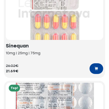
Sinequan
10mg | 25mg | 75mg
26.02€
21.69€
Top!