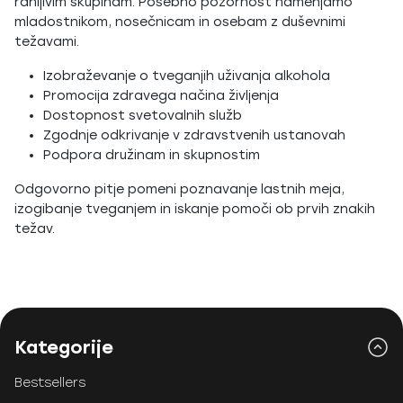
ranljivim skupinam. Posebno pozornost namenjamo
mladostnikom, nosečnicam in osebam z duševnimi
težavami.
Izobraževanje o tveganjih uživanja alkohola
Promocija zdravega načina življenja
Dostopnost svetovalnih služb
Zgodnje odkrivanje v zdravstvenih ustanovah
Podpora družinam in skupnostim
Odgovorno pitje pomeni poznavanje lastnih meja,
izogibanje tveganjem in iskanje pomoči ob prvih znakih
težav.
Kategorije
Bestsellers