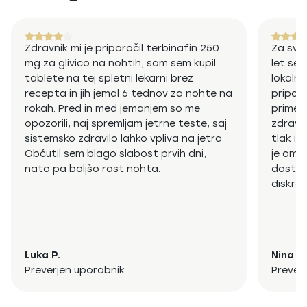
medsebojnih učinkov ter vpliva na človeški organizem. Njena
izobrazba ji omogoča celovit pristop k obravnavi pacientov,
pri čemer združuje teoretično znanje s praktičnimi izkušnjami
za doseganje optimalnih zdravstvenih rezultatov. Dr. Vidmar
Zdravnik mi je priporočil terbinafin 250
Za svo
se v svoji praksi osredotoča na več kl...
mg za glivico na nohtih, sam sem kupil
let sem
tablete na tej spletni lekarni brez
lokalni
recepta in jih jemal 6 tednov za nohte na
priporo
rokah. Pred in med jemanjem so me
primer
opozorili, naj spremljam jetrne teste, saj
zdravl
sistemsko zdravilo lahko vpliva na jetra.
tlak in
Občutil sem blago slabost prvih dni,
je omo
nato pa boljšo rast nohta.
dostava
diskret
Luka P.
Nina L.
Preverjen uporabnik
Prever