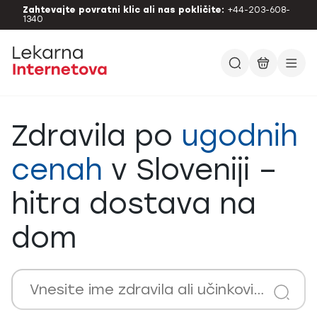
Zahtevajte povratni klic ali nas pokličite:
+44-203-608-
1340
Zdravila po
ugodnih
cenah
v Sloveniji –
hitra dostava na
dom