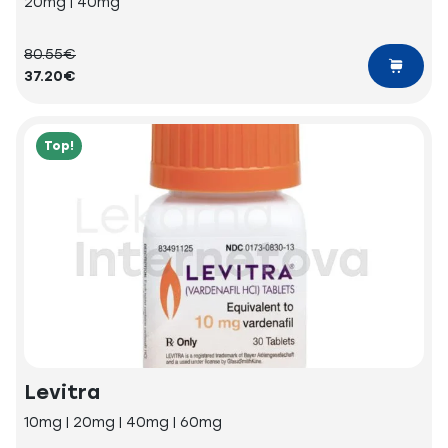
20mg | 40mg
80.55€
37.20€
Top!
Levitra
10mg | 20mg | 40mg | 60mg