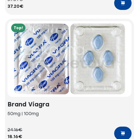
37.20€
Top!
Brand Viagra
50mg | 100mg
24.16€
18.16€