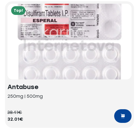
Top!
Antabuse
250mg | 500mg
38.41€
32.01€