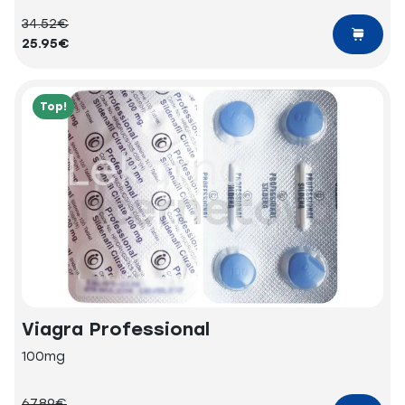
34.52€
25.95€
Top!
Viagra Professional
100mg
67.89€