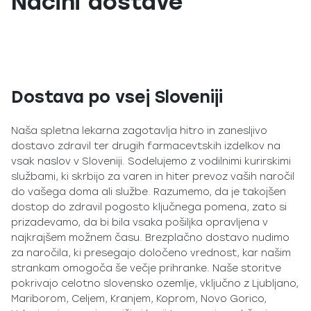
Načini dostave
Dostava po vsej Sloveniji
Naša spletna lekarna zagotavlja hitro in zanesljivo
dostavo zdravil ter drugih farmacevtskih izdelkov na
vsak naslov v Sloveniji. Sodelujemo z vodilnimi kurirskimi
službami, ki skrbijo za varen in hiter prevoz vaših naročil
do vašega doma ali službe. Razumemo, da je takojšen
dostop do zdravil pogosto ključnega pomena, zato si
prizadevamo, da bi bila vsaka pošiljka opravljena v
najkrajšem možnem času. Brezplačno dostavo nudimo
za naročila, ki presegajo določeno vrednost, kar našim
strankam omogoča še večje prihranke. Naše storitve
pokrivajo celotno slovensko ozemlje, vključno z Ljubljano,
Mariborom, Celjem, Kranjem, Koprom, Novo Gorico,