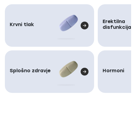
Erektilna
Krvni tlak
disfunkcija
Splošno zdravje
Hormoni
Popolna anonimnost
Brez razkritja pošiljatelja ali vsebine paketa